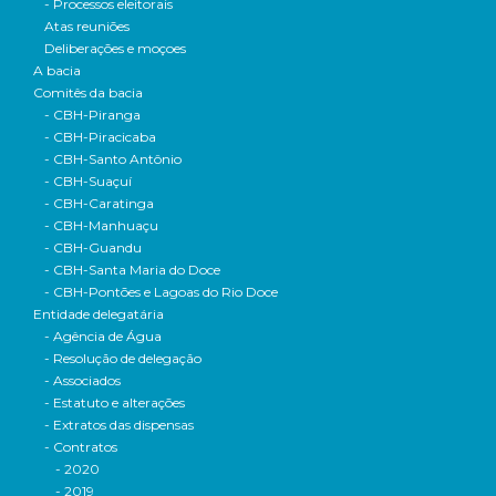
- Processos eleitorais
Atas reuniões
Deliberações e moçoes
A bacia
Comitês da bacia
- CBH-Piranga
- CBH-Piracicaba
- CBH-Santo Antônio
- CBH-Suaçuí
- CBH-Caratinga
- CBH-Manhuaçu
- CBH-Guandu
- CBH-Santa Maria do Doce
- CBH-Pontões e Lagoas do Rio Doce
Entidade delegatária
- Agência de Água
- Resolução de delegação
- Associados
- Estatuto e alterações
- Extratos das dispensas
- Contratos
- 2020
- 2019