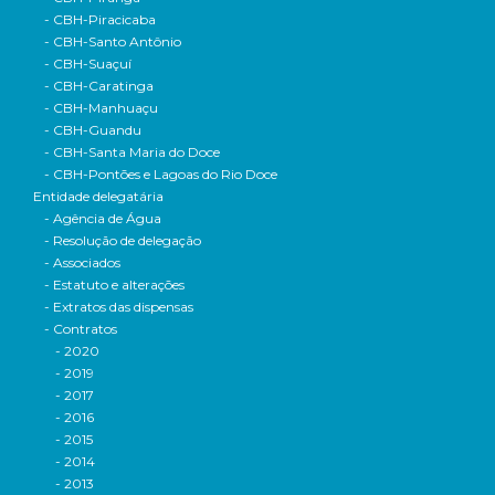
- CBH-Piracicaba
- CBH-Santo Antônio
- CBH-Suaçuí
- CBH-Caratinga
- CBH-Manhuaçu
- CBH-Guandu
- CBH-Santa Maria do Doce
- CBH-Pontões e Lagoas do Rio Doce
Entidade delegatária
- Agência de Água
- Resolução de delegação
- Associados
- Estatuto e alterações
- Extratos das dispensas
- Contratos
- 2020
- 2019
- 2017
- 2016
- 2015
- 2014
- 2013