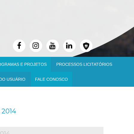
OGRAMAS E PROJETOS
PROCESSOS LICITATÓRIOS
DO USUÁRIO
FALE CONOSCO
2014
014