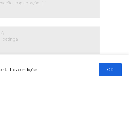
riação, implantação, […]
14
 Ipatinga
14
eita tais condições.
OK
uatro) profissionais para prestação de serviços
s […]