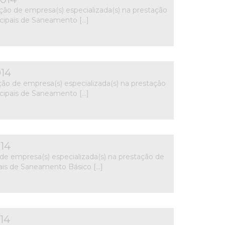
ção de empresa(s) especializada(s) na prestação
icipais de Saneamento […]
14
ção de empresa(s) especializada(s) na prestação
icipais de Saneamento […]
14
de empresa(s) especializada(s) na prestação de
pais de Saneamento Básico […]
14