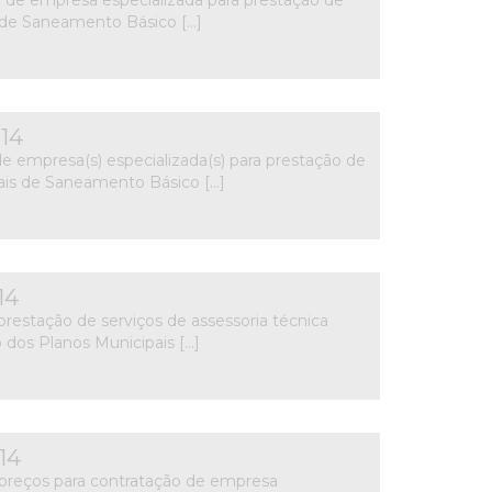
l de Saneamento Básico […]
14
e empresa(s) especializada(s) para prestação de
pais de Saneamento Básico […]
14
 prestação de serviços de assessoria técnica
o dos Planos Municipais […]
14
 preços para contratação de empresa