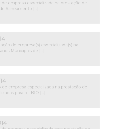
o de empresa especializada na prestação de
l de Saneamento […]
14
tação de empresa(s) especializada(s) na
anos Municipais de […]
14
o de empresa especializada na prestação de
izadas para o IBIO […]
014
 de empresa especializada para prestação de