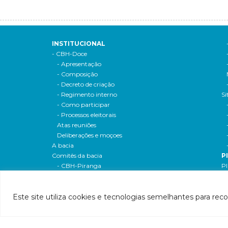
INSTITUCIONAL
- CBH-Doce
- Apresentação
- Composição
- Decreto de criação
- Regimento interno
Si
- Como participar
- Processos eleitorais
Atas reuniões
Deliberações e moçoes
A bacia
Comitês da bacia
P
- CBH-Piranga
Pl
- CBH-Piracicaba
Hi
- CBH-Santo Antônio
Pl
Este site utiliza cookies e tecnologias semelhantes para rec
- CBH-Suaçuí
Pl
- CBH-Caratinga
- CBH-Manhuaçu
- CBH-Guandu
Pr