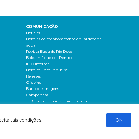
COMUNICAÇÃO
Notícias
Boletins de monitoramento e qualidade da
água
Revista Bacia do Rio Doce
Boletim Fique por Dentro
IBIO Informa
Boletim Comunique-se
Releases
Clipping
Banco de imagens
Campanhas
- Campanha o doce não morreu
Processos seletivos
os
- 2016
eita tais condições.
OK
dação
- 2015
sos
Fale Conosco
al