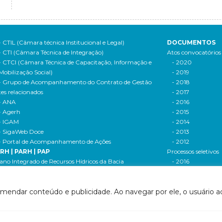
- CTIL (Câmara técnica Institucional e Legal)
DOCUMENTOS
- CTI (Câmara Técnica de Integração)
Atos convocatórios
- CTCI (Câmara Técnica de Capacitação, Informação e
- 2020
Mobilização Social)
- 2019
- Grupo de Acompanhamento do Contrato de Gestão
- 2018
tes relacionados
- 2017
- ANA
- 2016
- Agerh
- 2015
- IGAM
- 2014
- SigaWeb Doce
- 2013
- Portal de Acompanhamento de Ações
- 2012
IRH | PARH | PAP
Processos seletivos
ano Integrado de Recursos Hídricos da Bacia
- 2016
drográfica do Rio Doce (PIRH)
- 2015
ano de Ações de Recursos Hídricos (PARH)
Cadastro de usuári
omendar conteúdo e publicidade. Ao navegar por ele, o usuário ac
ano de Aplicação Plurianual (PAP)
Cobrança e arreca
- Relatório anual de acompanhamento
Legislação de recur
- Deliberações PAP
hídricos
ogramas e Projetos
- Legislação Feder