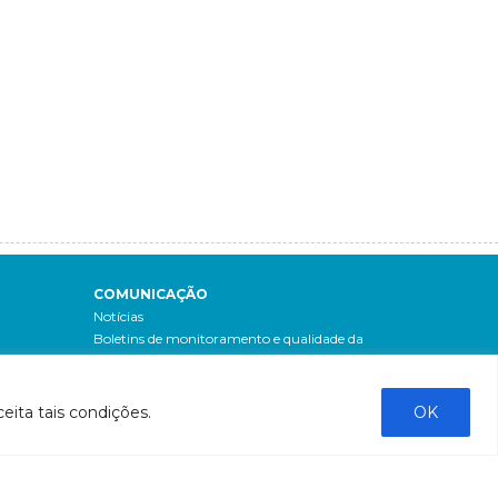
COMUNICAÇÃO
Notícias
Boletins de monitoramento e qualidade da
água
Revista Bacia do Rio Doce
Boletim Fique por Dentro
eita tais condições.
OK
IBIO Informa
Boletim Comunique-se
Releases
Clipping