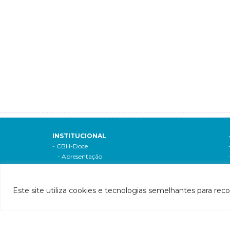
INSTITUCIONAL
- CBH-Doce
- Apresentação
- Composição
- Decreto de criação
- Regimento interno
Si
Este site utiliza cookies e tecnologias semelhantes para rec
- Como participar
- Processos eleitorais
Atas reuniões
Deliberações e moçoes