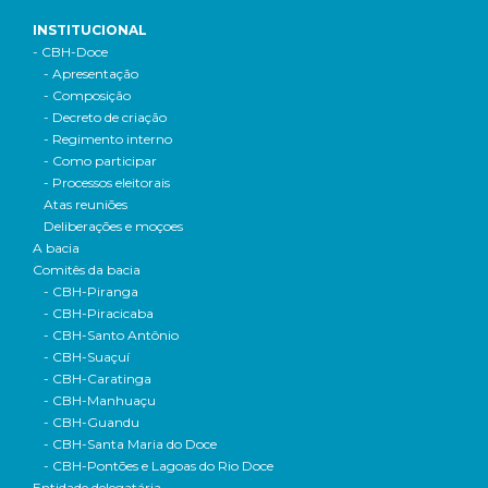
INSTITUCIONAL
- CBH-Doce
- Apresentação
- Composição
- Decreto de criação
- Regimento interno
- Como participar
- Processos eleitorais
Atas reuniões
Deliberações e moçoes
A bacia
Comitês da bacia
- CBH-Piranga
- CBH-Piracicaba
- CBH-Santo Antônio
- CBH-Suaçuí
- CBH-Caratinga
- CBH-Manhuaçu
- CBH-Guandu
- CBH-Santa Maria do Doce
- CBH-Pontões e Lagoas do Rio Doce
Entidade delegatária