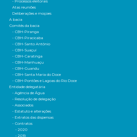
- Processos eleitorais
Atas reuniões
Deliberações e moçoes
A bacia
Comitês da bacia
- CBH-Piranga
- CBH-Piracicaba
- CBH-Santo Antônio
- CBH-Suaçuí
- CBH-Caratinga
- CBH-Manhuaçu
- CBH-Guandu
- CBH-Santa Maria do Doce
- CBH-Pontões e Lagoas do Rio Doce
Entidade delegatária
- Agência de Água
- Resolução de delegação
- Associados
- Estatuto e alterações
- Extratos das dispensas
- Contratos
- 2020
- 2019