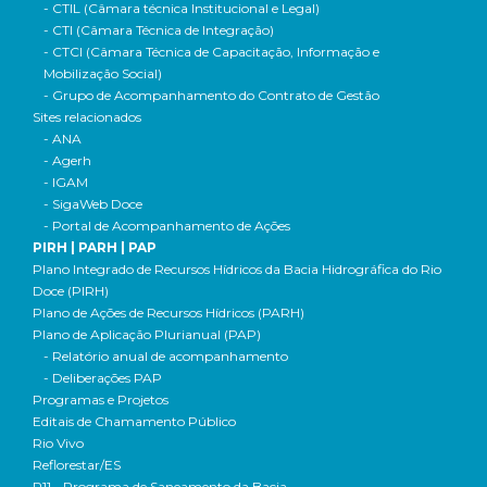
- CTIL (Câmara técnica Institucional e Legal)
- CTI (Câmara Técnica de Integração)
- CTCI (Câmara Técnica de Capacitação, Informação e
Mobilização Social)
- Grupo de Acompanhamento do Contrato de Gestão
Sites relacionados
- ANA
- Agerh
- IGAM
- SigaWeb Doce
- Portal de Acompanhamento de Ações
PIRH | PARH | PAP
Plano Integrado de Recursos Hídricos da Bacia Hidrográfica do Rio
Doce (PIRH)
Plano de Ações de Recursos Hídricos (PARH)
Plano de Aplicação Plurianual (PAP)
- Relatório anual de acompanhamento
- Deliberações PAP
Programas e Projetos
Editais de Chamamento Público
Rio Vivo
Reflorestar/ES
P11 - Programa de Saneamento da Bacia