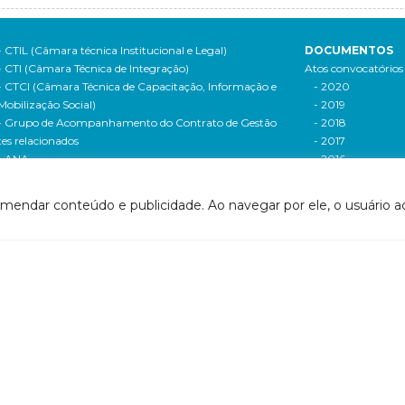
- CTIL (Câmara técnica Institucional e Legal)
DOCUMENTOS
- CTI (Câmara Técnica de Integração)
Atos convocatórios
- CTCI (Câmara Técnica de Capacitação, Informação e
- 2020
Mobilização Social)
- 2019
- Grupo de Acompanhamento do Contrato de Gestão
- 2018
tes relacionados
- 2017
- ANA
- 2016
- Agerh
- 2015
- IGAM
- 2014
omendar conteúdo e publicidade. Ao navegar por ele, o usuário ac
- SigaWeb Doce
- 2013
- Portal de Acompanhamento de Ações
- 2012
IRH | PARH | PAP
Processos seletivos
ano Integrado de Recursos Hídricos da Bacia
- 2016
drográfica do Rio Doce (PIRH)
- 2015
ano de Ações de Recursos Hídricos (PARH)
Cadastro de usuári
ano de Aplicação Plurianual (PAP)
Cobrança e arreca
- Relatório anual de acompanhamento
Legislação de recur
- Deliberações PAP
hídricos
ogramas e Projetos
- Legislação Feder
ditais de Chamamento Público
- Legislação do es