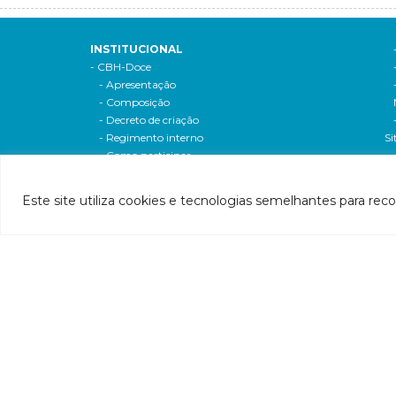
INSTITUCIONAL
- CBH-Doce
- Apresentação
- Composição
- Decreto de criação
- Regimento interno
Si
- Como participar
- Processos eleitorais
Atas reuniões
Este site utiliza cookies e tecnologias semelhantes para rec
Deliberações e moçoes
A bacia
Comitês da bacia
P
- CBH-Piranga
Pl
- CBH-Piracicaba
Hi
- CBH-Santo Antônio
Pl
- CBH-Suaçuí
Pl
- CBH-Caratinga
- CBH-Manhuaçu
- CBH-Guandu
Pr
- CBH-Santa Maria do Doce
E