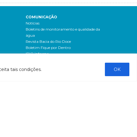
COMUNICAÇÃO
Notícias
Boletins de monitoramento e qualidade da
água
Revista Bacia do Rio Doce
Boletim Fique por Dentro
IBIO Informa
Boletim Comunique-se
Releases
eita tais condições.
OK
Clipping
Banco de imagens
Campanhas
- Campanha o doce não morreu
Processos seletivos
os
- 2016
dação
- 2015
sos
Fale Conosco
al
tado de