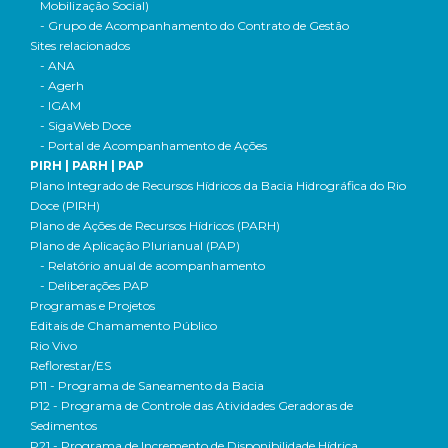
Mobilização Social)
- Grupo de Acompanhamento do Contrato de Gestão
Sites relacionados
- ANA
- Agerh
- IGAM
- SigaWeb Doce
- Portal de Acompanhamento de Ações
PIRH | PARH | PAP
Plano Integrado de Recursos Hídricos da Bacia Hidrográfica do Rio
Doce (PIRH)
Plano de Ações de Recursos Hídricos (PARH)
Plano de Aplicação Plurianual (PAP)
- Relatório anual de acompanhamento
- Deliberações PAP
Programas e Projetos
Editais de Chamamento Público
Rio Vivo
Reflorestar/ES
P11 - Programa de Saneamento da Bacia
P12 - Programa de Controle das Atividades Geradoras de
Sedimentos
P21 - Programa de Incremento de Disponibilidade Hídrica