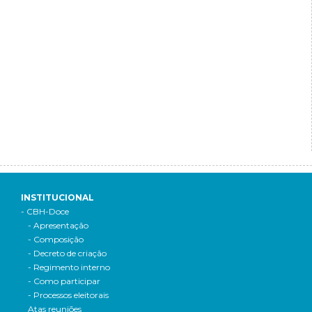
INSTITUCIONAL
- CBH-Doce
- Apresentação
- Composição
- Decreto de criação
- Regimento interno
- Como participar
- Processos eleitorais
Atas reuniões