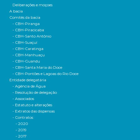
Deliberações e moçoes
A bacia
Comitês da bacia
- CBH-Piranga
- CBH-Piracicaba
- CBH-Santo Antônio
- CBH-Suaçuí
- CBH-Caratinga
- CBH-Manhuaçu
- CBH-Guandu
- CBH-Santa Maria do Doce
- CBH-Pontões e Lagoas do Rio Doce
Entidade delegatária
- Agência de Água
- Resolução de delegação
- Associados
- Estatuto e alterações
- Extratos das dispensas
- Contratos
- 2020
- 2019
- 2017