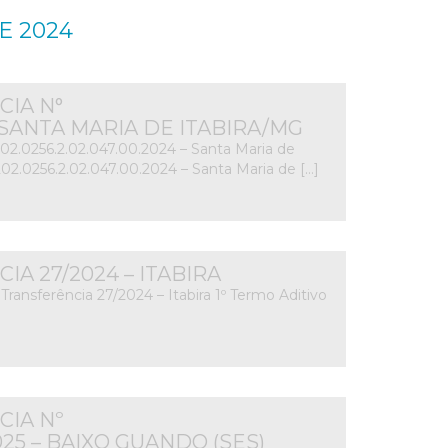
E 2024
IA N°
 – SANTA MARIA DE ITABIRA/MG
202.0256.2.02.047.00.2024 – Santa Maria de
202.0256.2.02.047.00.2024 – Santa Maria de […]
A 27/2024 – ITABIRA
Transferência 27/2024 – Itabira 1º Termo Aditivo
IA Nº
2025 – BAIXO GUANDO (SES)