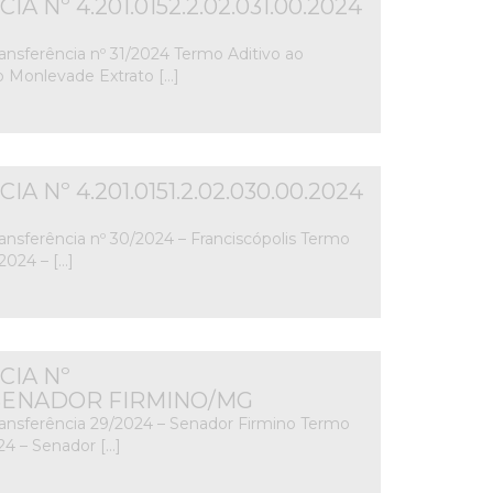
Nº 4.201.0152.2.02.031.00.2024
ansferência nº 31/2024 Termo Aditivo ao
o Monlevade Extrato […]
Nº 4.201.0151.2.02.030.00.2024
ansferência nº 30/2024 – Franciscópolis Termo
2024 – […]
IA Nº
 – SENADOR FIRMINO/MG
ransferência 29/2024 – Senador Firmino Termo
24 – Senador […]