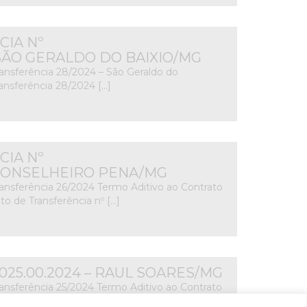
IA Nº
 – SÃO GERALDO DO BAIXIO/MG
ransferência 28/2024 – São Geraldo do
ansferência 28/2024 […]
IA Nº
4 – CONSELHEIRO PENA/MG
ransferência 26/2024 Termo Aditivo ao Contrato
to de Transferência nº […]
2.025.00.2024 – RAUL SOARES/MG
ransferência 25/2024 Termo Aditivo ao Contrato
to de Transferência nº […]