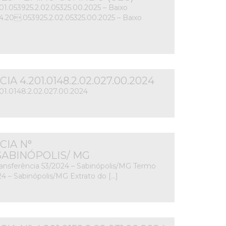
201.053925.2.02.05325.00.2025 – Baixo
4.20.053925.2.02.05325.00.2025 – Baixo
 4.201.0148.2.02.027.00.2024
.201.0148.2.02.027.00.2024
IA N°
– SABINÓPOLIS/ MG
ransferência 53/2024 – Sabinópolis/MG Termo
24 – Sabinópolis/MG Extrato do […]