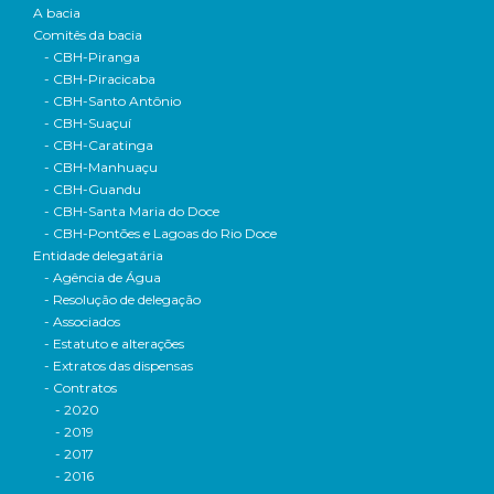
A bacia
Comitês da bacia
- CBH-Piranga
- CBH-Piracicaba
- CBH-Santo Antônio
- CBH-Suaçuí
- CBH-Caratinga
- CBH-Manhuaçu
- CBH-Guandu
- CBH-Santa Maria do Doce
- CBH-Pontões e Lagoas do Rio Doce
Entidade delegatária
- Agência de Água
- Resolução de delegação
- Associados
- Estatuto e alterações
- Extratos das dispensas
- Contratos
- 2020
- 2019
- 2017
- 2016