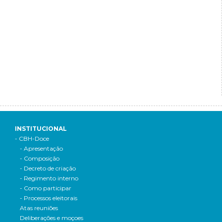
INSTITUCIONAL
- CBH-Doce
- Apresentação
- Composição
- Decreto de criação
- Regimento interno
- Como participar
- Processos eleitorais
Atas reuniões
Deliberações e moçoes