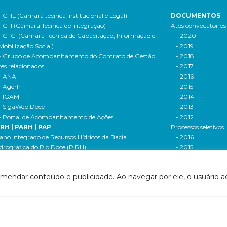
- CTIL (Câmara técnica Institucional e Legal)
DOCUMENTOS
- CTI (Câmara Técnica de Integração)
Atos convocatórios
- CTCI (Câmara Técnica de Capacitação, Informação e
- 2020
Mobilização Social)
- 2019
- Grupo de Acompanhamento do Contrato de Gestão
- 2018
tes relacionados
- 2017
- ANA
- 2016
- Agerh
- 2015
- IGAM
- 2014
- SigaWeb Doce
- 2013
- Portal de Acompanhamento de Ações
- 2012
IRH | PARH | PAP
Processos seletivos
ano Integrado de Recursos Hídricos da Bacia
- 2016
drográfica do Rio Doce (PIRH)
- 2015
ano de Ações de Recursos Hídricos (PARH)
Cadastro de usuári
ano de Aplicação Plurianual (PAP)
Cobrança e arreca
omendar conteúdo e publicidade. Ao navegar por ele, o usuário ac
- Relatório anual de acompanhamento
Legislação de recur
- Deliberações PAP
hídricos
ogramas e Projetos
- Legislação Feder
ditais de Chamamento Público
- Legislação do es
o Vivo
Minas Gerais