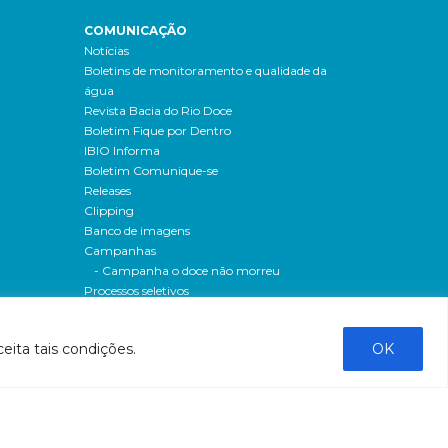
COMUNICAÇÃO
Notícias
Boletins de monitoramento e qualidade da
água
Revista Bacia do Rio Doce
Boletim Fique por Dentro
IBIO Informa
Boletim Comunique-se
Releases
Clipping
Banco de imagens
Campanhas
- Campanha o doce não morreu
Processos seletivos
os
- 2016
dação
- 2015
eita tais condições.
OK
sos
Fale Conosco
al
tado de