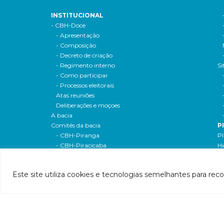
INSTITUCIONAL
- CBH-Doce
- Apresentação
- Composição
- Decreto de criação
- Regimento interno
Si
- Como participar
- Processos eleitorais
Atas reuniões
Deliberações e moçoes
A bacia
Comitês da bacia
P
- CBH-Piranga
Pl
- CBH-Piracicaba
Hi
- CBH-Santo Antônio
Pl
- CBH-Suaçuí
Pl
Este site utiliza cookies e tecnologias semelhantes para rec
- CBH-Caratinga
- CBH-Manhuaçu
- CBH-Guandu
Pr
- CBH-Santa Maria do Doce
E
- CBH-Pontões e Lagoas do Rio Doce
Ri