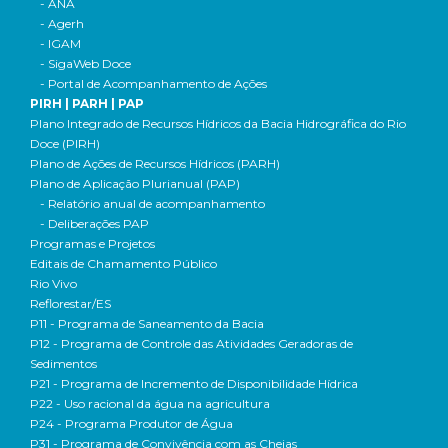
- ANA
- Agerh
- IGAM
- SigaWeb Doce
- Portal de Acompanhamento de Ações
PIRH | PARH | PAP
Plano Integrado de Recursos Hídricos da Bacia Hidrográfica do Rio
Doce (PIRH)
Plano de Ações de Recursos Hídricos (PARH)
Plano de Aplicação Plurianual (PAP)
- Relatório anual de acompanhamento
- Deliberações PAP
Programas e Projetos
Editais de Chamamento Público
Rio Vivo
Reflorestar/ES
P11 - Programa de Saneamento da Bacia
P12 - Programa de Controle das Atividades Geradoras de
Sedimentos
P21 - Programa de Incremento de Disponibilidade Hídrica
P22 - Uso racional da água na agricultura
P24 - Programa Produtor de Água
P31 - Programa de Convivência com as Cheias