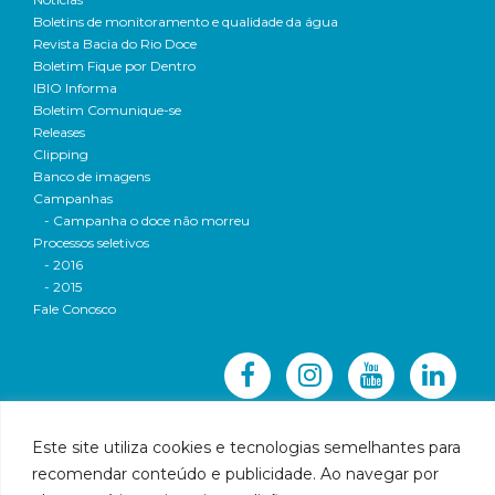
Boletins de monitoramento e qualidade da água
Revista Bacia do Rio Doce
Boletim Fique por Dentro
IBIO Informa
Boletim Comunique-se
Releases
Clipping
Banco de imagens
Campanhas
- Campanha o doce não morreu
Processos seletivos
- 2016
- 2015
Fale Conosco
Este site utiliza cookies e tecnologias semelhantes para
recomendar conteúdo e publicidade. Ao navegar por
© 2016 CBH-Doce - Todos os direitos reservados