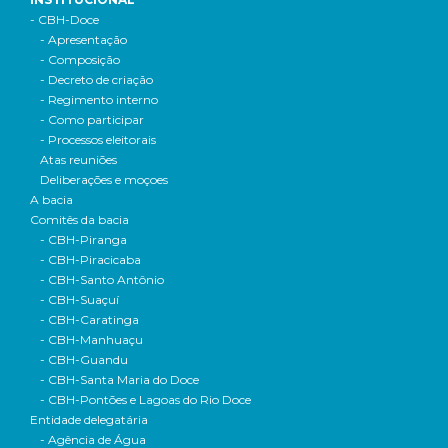
- CBH-Doce
- Apresentação
- Composição
- Decreto de criação
- Regimento interno
- Como participar
- Processos eleitorais
Atas reuniões
Deliberações e moçoes
A bacia
Comitês da bacia
- CBH-Piranga
- CBH-Piracicaba
- CBH-Santo Antônio
- CBH-Suaçuí
- CBH-Caratinga
- CBH-Manhuaçu
- CBH-Guandu
- CBH-Santa Maria do Doce
- CBH-Pontões e Lagoas do Rio Doce
Entidade delegatária
- Agência de Água