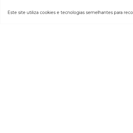
Este site utiliza cookies e tecnologias semelhantes para rec
INSTITUCIONAL
- CBH-Doce
- Apresentação
- Composição
- Decreto de criação
- Regimento interno
Si
- Como participar
- Processos eleitorais
Atas reuniões
Deliberações e moçoes
A bacia
Comitês da bacia
P
- CBH-Piranga
Pl