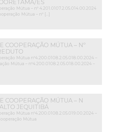
 – SOORETAMA/ES
ração Mútua – nº 4.201.0107.2.05.014.00.2024
operação Mútua – nº […]
E COOPERAÇÃO MÚTUA – Nº
– REDUTO
eração Mútua nº4.200.0108.2.05.018.00.2024 –
ão Mútua – nº4.200.0108.2.05.018.00.2024 –
E COOPERAÇÃO MÚTUA – N
 – ALTO JEQUITIBÁ
eração Mútua nº4.200.0108.2.05.019.00.2024 –
 Cooperação Mútua