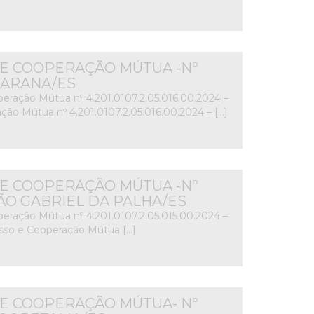
E COOPERAÇÃO MÚTUA -Nº
 ITARANA/ES
ração Mútua nº 4.201.0107.2.05.016.00.2024 –
ão Mútua nº 4.201.0107.2.05.016.00.2024 – […]
E COOPERAÇÃO MÚTUA -Nº
– SÃO GABRIEL DA PALHA/ES
ração Mútua nº 4.201.0107.2.05.015.00.2024 –
sso e Cooperação Mútua […]
E COOPERAÇÃO MÚTUA- Nº