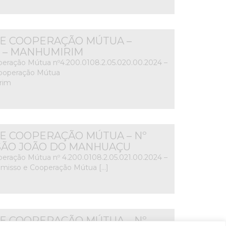
E COOPERAÇÃO MÚTUA –
24 – MANHUMIRIM
eração Mútua nº4.200.0108.2.05.020.00.2024 –
ooperação Mútua
rim
E COOPERAÇÃO MÚTUA – Nº
4 – SÃO JOÃO DO MANHUAÇU
eração Mútua nº 4.200.0108.2.05.021.00.2024 –
misso e Cooperação Mútua […]
E COOPERAÇÃO MÚTUA – Nº