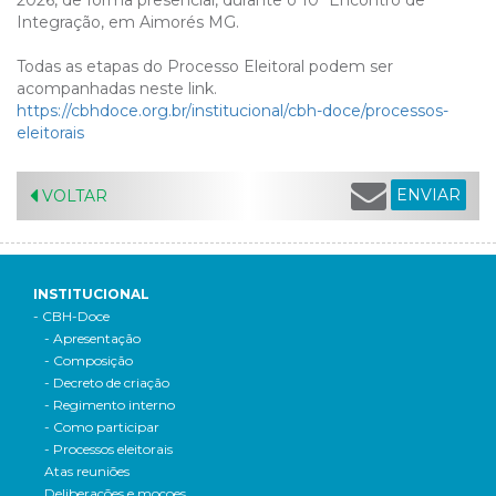
2026, de forma presencial, durante o 10º Encontro de
Integração, em Aimorés MG.
Todas as etapas do Processo Eleitoral podem ser
acompanhadas neste link.
https://cbhdoce.org.br/institucional/cbh-doce/processos-
eleitorais
ENVIAR
VOLTAR
INSTITUCIONAL
- CBH-Doce
- Apresentação
- Composição
- Decreto de criação
- Regimento interno
- Como participar
- Processos eleitorais
Atas reuniões
Deliberações e moçoes