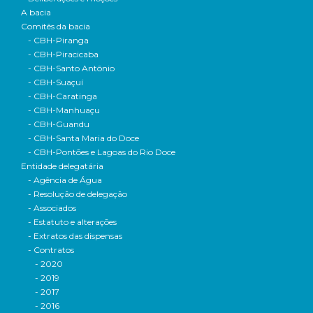
A bacia
Comitês da bacia
- CBH-Piranga
- CBH-Piracicaba
- CBH-Santo Antônio
- CBH-Suaçuí
- CBH-Caratinga
- CBH-Manhuaçu
- CBH-Guandu
- CBH-Santa Maria do Doce
- CBH-Pontões e Lagoas do Rio Doce
Entidade delegatária
- Agência de Água
- Resolução de delegação
- Associados
- Estatuto e alterações
- Extratos das dispensas
- Contratos
- 2020
- 2019
- 2017
- 2016