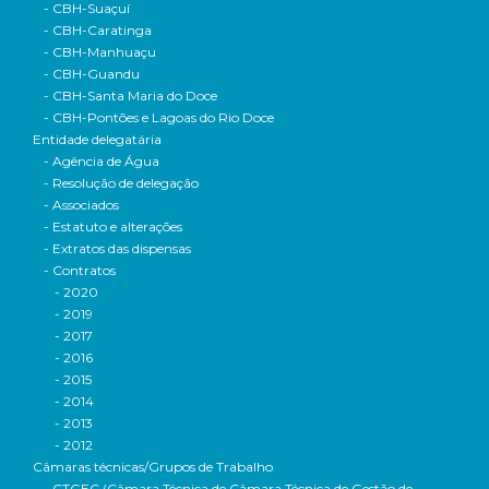
- CBH-Suaçuí
- CBH-Caratinga
- CBH-Manhuaçu
- CBH-Guandu
- CBH-Santa Maria do Doce
- CBH-Pontões e Lagoas do Rio Doce
Entidade delegatária
- Agência de Água
- Resolução de delegação
- Associados
- Estatuto e alterações
- Extratos das dispensas
- Contratos
- 2020
- 2019
- 2017
- 2016
- 2015
- 2014
- 2013
- 2012
Câmaras técnicas/Grupos de Trabalho
- CTGEC (Câmara Técnica de Câmara Técnica de Gestão de