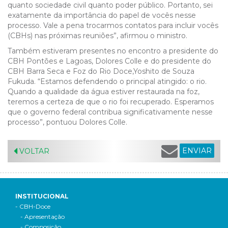
quanto sociedade civil quanto poder público. Portanto, sei
exatamente da importância do papel de vocês nesse
processo. Vale a pena trocarmos contatos para incluir vocês
(CBHs) nas próximas reuniões”, afirmou o ministro.
Também estiveram presentes no encontro a presidente do
CBH Pontões e Lagoas, Dolores Colle e do presidente do
CBH Barra Seca e Foz do Rio Doce,Yoshito de Souza
Fukuda.
“Estamos defendendo o principal atingido: o rio.
Quando a qualidade da água estiver restaurada na foz,
teremos a certeza de que o rio foi recuperado. Esperamos
que o governo federal contribua significativamente nesse
processo”, pontuou Dolores Colle.
ENVIAR
VOLTAR
INSTITUCIONAL
- CBH-Doce
- Apresentação
- Composição