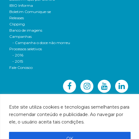
IBIO Informa
Boletim Comunique-se
Releases
Clipping
Banco de imagens
Campanhas
- Campanha o doce não morreu
Processos seletivos
- 2016
- 2015
Fale Conosco
Este site utiliza cookies e tecnologias semelhantes para
recomendar conteúdo e publicidade. Ao navegar por
© 2016 CBH-Doce - Todos os direitos reservados
ele, o usuário aceita tais condições.
Rua Prudente de Morais, 1023 | Centro | Governador
Valadares | Email:
cbhbaciadoriodoce@gmail.com
OK