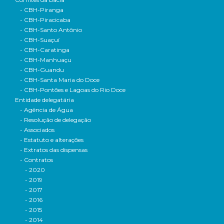
- CBH-Piranga
- CBH-Piracicaba
- CBH-Santo Antônio
- CBH-Suaçuí
- CBH-Caratinga
- CBH-Manhuaçu
- CBH-Guandu
- CBH-Santa Maria do Doce
- CBH-Pontões e Lagoas do Rio Doce
Entidade delegatária
- Agência de Água
- Resolução de delegação
- Associados
- Estatuto e alterações
- Extratos das dispensas
- Contratos
- 2020
- 2019
- 2017
- 2016
- 2015
- 2014