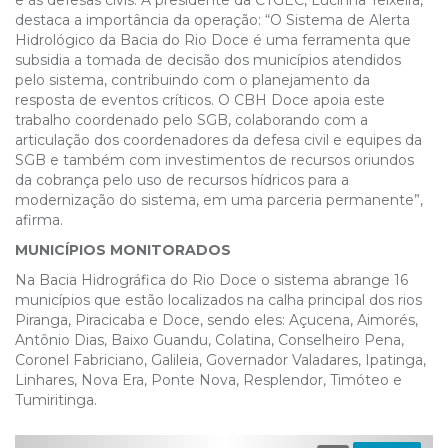
e às defesas civis. A presidente da CTGEC, Lucinha Teixeira,
destaca a importância da operação: “O Sistema de Alerta
Hidrológico da Bacia do Rio Doce é uma ferramenta que
subsidia a tomada de decisão dos municípios atendidos
pelo sistema, contribuindo com o planejamento da
resposta de eventos críticos. O CBH Doce apoia este
trabalho coordenado pelo SGB, colaborando com a
articulação dos coordenadores da defesa civil e equipes da
SGB e também com investimentos de recursos oriundos
da cobrança pelo uso de recursos hídricos para a
modernização do sistema, em uma parceria permanente”,
afirma.
MUNICÍPIOS MONITORADOS
Na Bacia Hidrográfica do Rio Doce o sistema abrange 16
municípios que estão localizados na calha principal dos rios
Piranga, Piracicaba e Doce, sendo eles: Açucena, Aimorés,
Antônio Dias, Baixo Guandu, Colatina, Conselheiro Pena,
Coronel Fabriciano, Galileia, Governador Valadares, Ipatinga,
Linhares, Nova Era, Ponte Nova, Resplendor, Timóteo e
Tumiritinga.