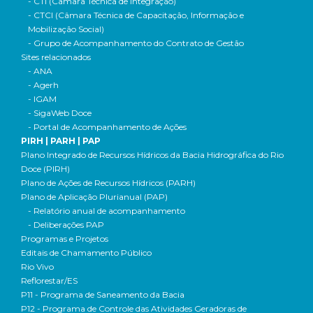
- CTI (Câmara Técnica de Integração)
- CTCI (Câmara Técnica de Capacitação, Informação e
Mobilização Social)
- Grupo de Acompanhamento do Contrato de Gestão
Sites relacionados
- ANA
- Agerh
- IGAM
- SigaWeb Doce
- Portal de Acompanhamento de Ações
PIRH | PARH | PAP
Plano Integrado de Recursos Hídricos da Bacia Hidrográfica do Rio
Doce (PIRH)
Plano de Ações de Recursos Hídricos (PARH)
Plano de Aplicação Plurianual (PAP)
- Relatório anual de acompanhamento
- Deliberações PAP
Programas e Projetos
Editais de Chamamento Público
Rio Vivo
Reflorestar/ES
P11 - Programa de Saneamento da Bacia
P12 - Programa de Controle das Atividades Geradoras de