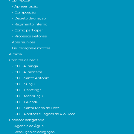
- CBH-Doce
- Apresentação
- Composição
- Decreto de criação
- Regimento interno
- Como participar
- Processos eleitorais
Atas reuniões
Deliberações e moçoes
A bacia
Comitês da bacia
- CBH-Piranga
- CBH-Piracicaba
- CBH-Santo Antônio
- CBH-Suaçuí
- CBH-Caratinga
- CBH-Manhuaçu
- CBH-Guandu
- CBH-Santa Maria do Doce
- CBH-Pontões e Lagoas do Rio Doce
Entidade delegatária
- Agência de Água
- Resolução de delegação