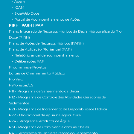
- Agerh
- IGAM
- SigaWeb Doce
- Portal de Acompanhamento de Ações
PIRH | PARH | PAP
Plano Integrado de Recursos Hídricos da Bacia Hidrográfica do Rio
Doce (PIRH)
Plano de Ações de Recursos Hídricos (PARH)
Plano de Aplicação Plurianual (PAP)
- Relatório anual de acompanhamento
- Deliberações PAP
Programas e Projetos
Editais de Chamamento Público
Rio Vivo
Reflorestar/ES
P11 - Programa de Saneamento da Bacia
P12 - Programa de Controle das Atividades Geradoras de
Sedimentos
P21 - Programa de Incremento de Disponibilidade Hídrica
P22 - Uso racional da água na agricultura
P24 - Programa Produtor de Água
P31 - Programa de Convivência com as Cheias
P41 - Programa de Universalização do Saneamento