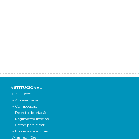
INSTITUCIONAL
- CBH-Doce
- Apresentação
- Composição
- Decreto de criação
- Regimento interno
- Como participar
- Processos eleitorais
Atas reuniões