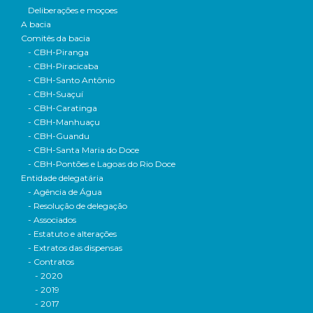
Deliberações e moçoes
A bacia
Comitês da bacia
- CBH-Piranga
- CBH-Piracicaba
- CBH-Santo Antônio
- CBH-Suaçuí
- CBH-Caratinga
- CBH-Manhuaçu
- CBH-Guandu
- CBH-Santa Maria do Doce
- CBH-Pontões e Lagoas do Rio Doce
Entidade delegatária
- Agência de Água
- Resolução de delegação
- Associados
- Estatuto e alterações
- Extratos das dispensas
- Contratos
- 2020
- 2019
- 2017