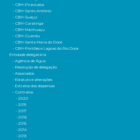
- CBH-Piracicaba
- CBH-Santo Antônio
- CBH-Suaçuí
- CBH-Caratinga
- CBH-Manhuaçu
- CBH-Guandu
- CBH-Santa Maria do Doce
- CBH-Pontões e Lagoas do Rio Doce
Entidade delegatária
- Agência de Água
- Resolução de delegação
- Associados
- Estatuto e alterações
- Extratos das dispensas
- Contratos
- 2020
- 2019
- 2017
- 2016
- 2015
- 2014
- 2013