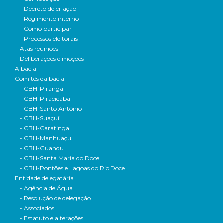
- Decreto de criação
- Regimento interno
- Como participar
- Processos eleitorais
Atas reuniões
Deliberações e moçoes
A bacia
Comitês da bacia
- CBH-Piranga
- CBH-Piracicaba
- CBH-Santo Antônio
- CBH-Suaçuí
- CBH-Caratinga
- CBH-Manhuaçu
- CBH-Guandu
- CBH-Santa Maria do Doce
- CBH-Pontões e Lagoas do Rio Doce
Entidade delegatária
- Agência de Água
- Resolução de delegação
- Associados
- Estatuto e alterações