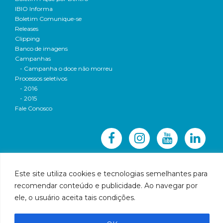
IBIO Informa
Boletim Comunique-se
Releases
Clipping
Banco de imagens
Campanhas
- Campanha o doce não morreu
Processos seletivos
- 2016
- 2015
Fale Conosco
Este site utiliza cookies e tecnologias semelhantes para
recomendar conteúdo e publicidade. Ao navegar por
© 2016 CBH-Doce - Todos os direitos reservados
ele, o usuário aceita tais condições.
Rua Prudente de Morais, 1023 | Centro | Governador
Valadares | Email:
cbhbaciadoriodoce@gmail.com