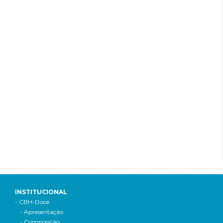
INSTITUCIONAL
- CBH-Doce
- Apresentação
- Composição