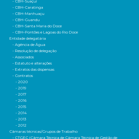
- CBH-Suaçuí
- CBH-Caratinga
- CBH-Manhuaçu
- CBH-Guandu
- CBH-Santa Maria do Doce
- CBH-Pontões e Lagoas do Rio Doce
Entidade delegatária
- Agência de Água
- Resolução de delegação
- Associados
- Estatuto e alterações
- Extratos das dispensas
- Contratos
- 2020
- 2019
- 2017
- 2016
- 2015
- 2014
- 2013
- 2012
Câmaras técnicas/Grupos de Trabalho
- CTGEC (Câmara Técnica de Câmara Técnica de Gestão de