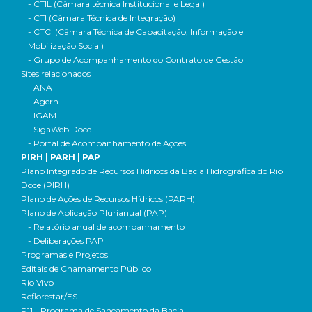
- CTIL (Câmara técnica Institucional e Legal)
- CTI (Câmara Técnica de Integração)
- CTCI (Câmara Técnica de Capacitação, Informação e
Mobilização Social)
- Grupo de Acompanhamento do Contrato de Gestão
Sites relacionados
- ANA
- Agerh
- IGAM
- SigaWeb Doce
- Portal de Acompanhamento de Ações
PIRH | PARH | PAP
Plano Integrado de Recursos Hídricos da Bacia Hidrográfica do Rio
Doce (PIRH)
Plano de Ações de Recursos Hídricos (PARH)
Plano de Aplicação Plurianual (PAP)
- Relatório anual de acompanhamento
- Deliberações PAP
Programas e Projetos
Editais de Chamamento Público
Rio Vivo
Reflorestar/ES
P11 - Programa de Saneamento da Bacia