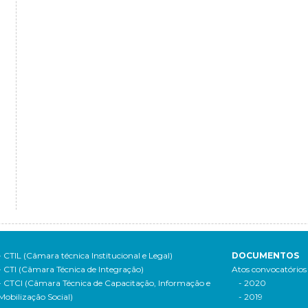
- CTIL (Câmara técnica Institucional e Legal)
DOCUMENTOS
- CTI (Câmara Técnica de Integração)
Atos convocatórios
- CTCI (Câmara Técnica de Capacitação, Informação e
- 2020
Mobilização Social)
- 2019