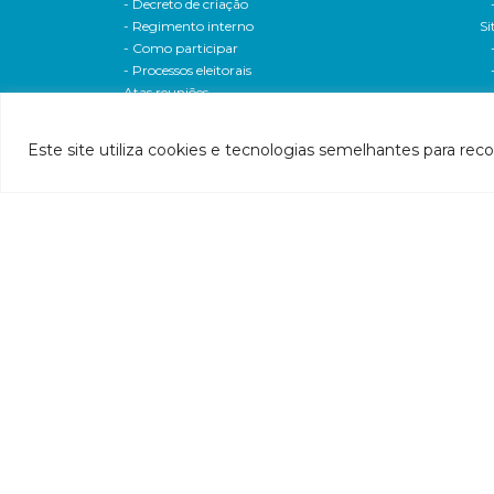
- Decreto de criação
- Regimento interno
Si
- Como participar
- Processos eleitorais
Atas reuniões
Deliberações e moçoes
A bacia
Este site utiliza cookies e tecnologias semelhantes para rec
Comitês da bacia
P
- CBH-Piranga
Pl
- CBH-Piracicaba
Hi
- CBH-Santo Antônio
Pl
- CBH-Suaçuí
Pl
- CBH-Caratinga
- CBH-Manhuaçu
- CBH-Guandu
Pr
- CBH-Santa Maria do Doce
E
- CBH-Pontões e Lagoas do Rio Doce
Ri
Entidade delegatária
Re
- Agência de Água
P1
- Resolução de delegação
P1
- Associados
d
- Estatuto e alterações
P2
- Extratos das dispensas
Hí