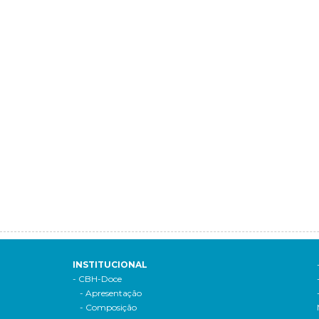
INSTITUCIONAL
- CBH-Doce
- Apresentação
- Composição