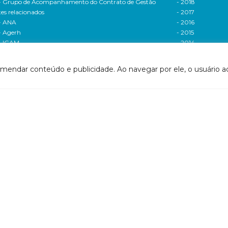
- Grupo de Acompanhamento do Contrato de Gestão
- 2018
tes relacionados
- 2017
- ANA
- 2016
- Agerh
- 2015
- IGAM
- 2014
- SigaWeb Doce
- 2013
- Portal de Acompanhamento de Ações
- 2012
omendar conteúdo e publicidade. Ao navegar por ele, o usuário ac
IRH | PARH | PAP
Processos seletivos
ano Integrado de Recursos Hídricos da Bacia
- 2016
drográfica do Rio Doce (PIRH)
- 2015
ano de Ações de Recursos Hídricos (PARH)
Cadastro de usuári
ano de Aplicação Plurianual (PAP)
Cobrança e arreca
- Relatório anual de acompanhamento
Legislação de recur
- Deliberações PAP
hídricos
ogramas e Projetos
- Legislação Feder
ditais de Chamamento Público
- Legislação do es
o Vivo
Minas Gerais
florestar/ES
- Legislação do e
1 - Programa de Saneamento da Bacia
Espírito Santo
2 - Programa de Controle das Atividades Geradoras
Contrato de gestão
e Sedimentos
- Contratos de ge
1 - Programa de Incremento de Disponibilidade
- Relatório de ges
drica
- Relatório de ava