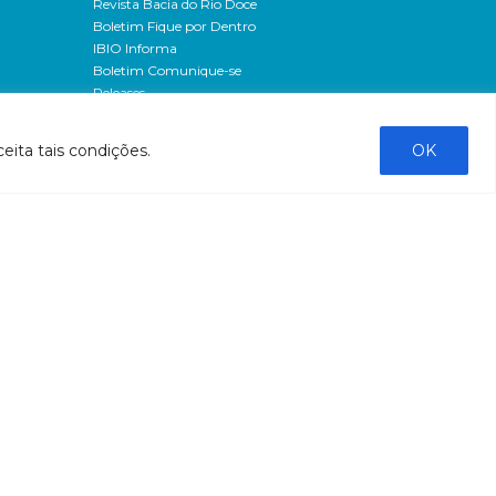
Revista Bacia do Rio Doce
Boletim Fique por Dentro
IBIO Informa
Boletim Comunique-se
Releases
Clipping
Banco de imagens
eita tais condições.
OK
Campanhas
- Campanha o doce não morreu
Processos seletivos
os
- 2016
dação
- 2015
sos
Fale Conosco
al
tado de
stado do
stão
tão
liação