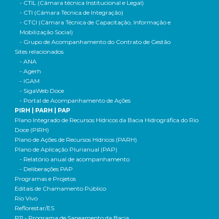
- CTIL (Câmara técnica Institucional e Legal)
- CTI (Câmara Técnica de Integração)
- CTCI (Câmara Técnica de Capacitação, Informação e
Mobilização Social)
- Grupo de Acompanhamento do Contrato de Gestão
Sites relacionados
- ANA
- Agerh
- IGAM
- SigaWeb Doce
- Portal de Acompanhamento de Ações
PIRH | PARH | PAP
Plano Integrado de Recursos Hídricos da Bacia Hidrográfica do Rio
Doce (PIRH)
Plano de Ações de Recursos Hídricos (PARH)
Plano de Aplicação Plurianual (PAP)
- Relatório anual de acompanhamento
- Deliberações PAP
Programas e Projetos
Editais de Chamamento Público
Rio Vivo
Reflorestar/ES
P11 - Programa de Saneamento da Bacia