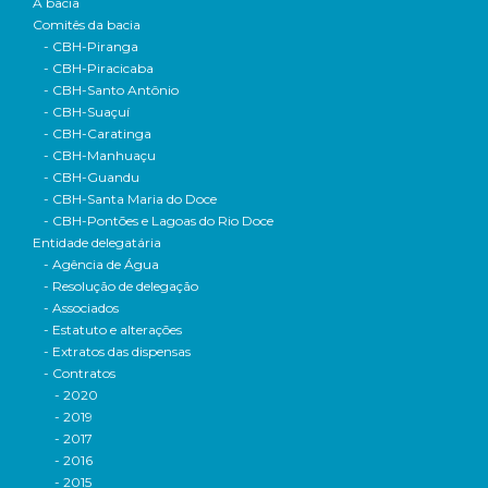
A bacia
Comitês da bacia
- CBH-Piranga
- CBH-Piracicaba
- CBH-Santo Antônio
- CBH-Suaçuí
- CBH-Caratinga
- CBH-Manhuaçu
- CBH-Guandu
- CBH-Santa Maria do Doce
- CBH-Pontões e Lagoas do Rio Doce
Entidade delegatária
- Agência de Água
- Resolução de delegação
- Associados
- Estatuto e alterações
- Extratos das dispensas
- Contratos
- 2020
- 2019
- 2017
- 2016
- 2015