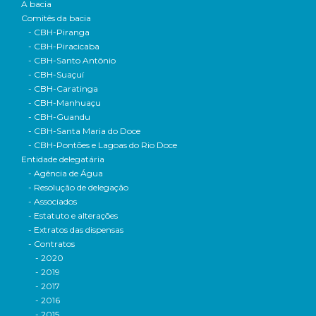
A bacia
Comitês da bacia
- CBH-Piranga
- CBH-Piracicaba
- CBH-Santo Antônio
- CBH-Suaçuí
- CBH-Caratinga
- CBH-Manhuaçu
- CBH-Guandu
- CBH-Santa Maria do Doce
- CBH-Pontões e Lagoas do Rio Doce
Entidade delegatária
- Agência de Água
- Resolução de delegação
- Associados
- Estatuto e alterações
- Extratos das dispensas
- Contratos
- 2020
- 2019
- 2017
- 2016
- 2015