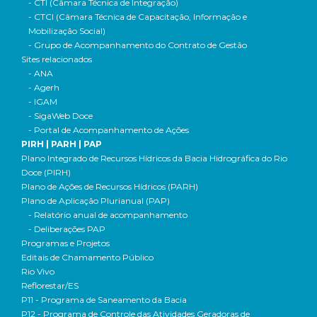
- CTI (Câmara Técnica de Integração)
- CTCI (Câmara Técnica de Capacitação, Informação e
Mobilização Social)
- Grupo de Acompanhamento do Contrato de Gestão
Sites relacionados
- ANA
- Agerh
- IGAM
- SigaWeb Doce
- Portal de Acompanhamento de Ações
PIRH | PARH | PAP
Plano Integrado de Recursos Hídricos da Bacia Hidrográfica do Rio
Doce (PIRH)
Plano de Ações de Recursos Hídricos (PARH)
Plano de Aplicação Plurianual (PAP)
- Relatório anual de acompanhamento
- Deliberações PAP
Programas e Projetos
Editais de Chamamento Público
Rio Vivo
Reflorestar/ES
P11 - Programa de Saneamento da Bacia
P12 - Programa de Controle das Atividades Geradoras de