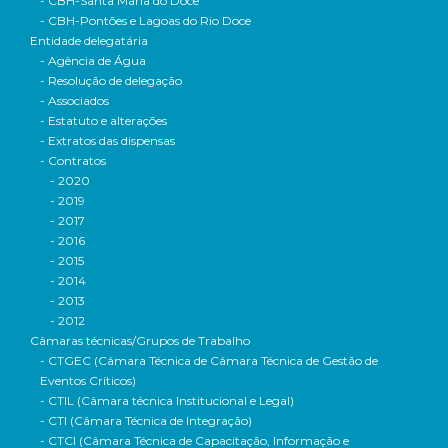
- CBH-Santa Maria do Doce
- CBH-Pontões e Lagoas do Rio Doce
Entidade delegatária
- Agência de Água
- Resolução de delegação
- Associados
- Estatuto e alterações
- Extratos das dispensas
- Contratos
- 2020
- 2019
- 2017
- 2016
- 2015
- 2014
- 2013
- 2012
Câmaras técnicas/Grupos de Trabalho
- CTGEC (Câmara Técnica de Câmara Técnica de Gestão de
Eventos Críticos)
- CTIL (Câmara técnica Institucional e Legal)
- CTI (Câmara Técnica de Integração)
- CTCI (Câmara Técnica de Capacitação, Informação e