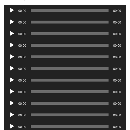
Tocador
00:00
00:00
de
áudio
Tocador
00:00
00:00
de
áudio
Tocador
00:00
00:00
de
áudio
Tocador
00:00
00:00
de
áudio
Tocador
00:00
00:00
de
áudio
Tocador
00:00
00:00
de
áudio
Tocador
00:00
00:00
de
áudio
Tocador
00:00
00:00
de
áudio
Tocador
00:00
00:00
de
áudio
Tocador
00:00
00:00
de
áudio
Tocador
00:00
00:00
de