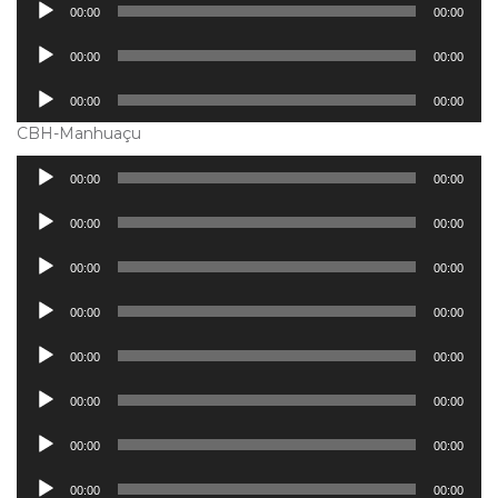
00:00
00:00
de
áudio
Tocador
00:00
00:00
de
áudio
Tocador
00:00
00:00
de
áudio
CBH-Manhuaçu
Tocador
00:00
00:00
de
áudio
Tocador
00:00
00:00
de
áudio
Tocador
00:00
00:00
de
áudio
Tocador
00:00
00:00
de
áudio
Tocador
00:00
00:00
de
áudio
Tocador
00:00
00:00
de
áudio
Tocador
00:00
00:00
de
áudio
Tocador
00:00
00:00