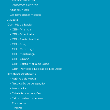
- Processos eleitorais
Atas reuniões
Deliberações e moçoes
A bacia
Comitês da bacia
- CBH-Piranga
- CBH-Piracicaba
- CBH-Santo Antônio
- CBH-Suaçuí
- CBH-Caratinga
- CBH-Manhuaçu
- CBH-Guandu
- CBH-Santa Maria do Doce
- CBH-Pontões e Lagoas do Rio Doce
Entidade delegatária
- Agência de Água
- Resolução de delegação
- Associados
- Estatuto e alterações
- Extratos das dispensas
- Contratos
- 2020