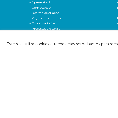
- Apresentação
- Composição
- Decreto de criação
- Regimento interno
Si
- Como participar
- Processos eleitorais
Atas reuniões
Deliberações e moçoes
Este site utiliza cookies e tecnologias semelhantes para rec
A bacia
Comitês da bacia
P
- CBH-Piranga
Pl
- CBH-Piracicaba
Hi
- CBH-Santo Antônio
Pl
- CBH-Suaçuí
Pl
- CBH-Caratinga
- CBH-Manhuaçu
- CBH-Guandu
Pr
- CBH-Santa Maria do Doce
E
- CBH-Pontões e Lagoas do Rio Doce
Ri
Entidade delegatária
Re
- Agência de Água
P1
- Resolução de delegação
P1