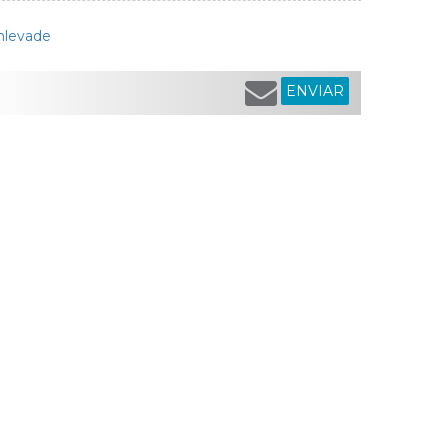
nlevade
ENVIAR