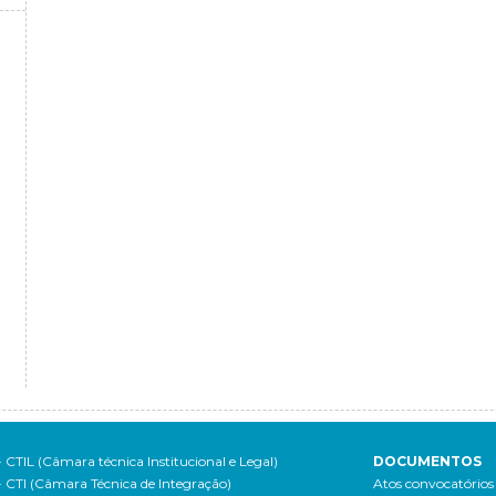
- CTIL (Câmara técnica Institucional e Legal)
DOCUMENTOS
- CTI (Câmara Técnica de Integração)
Atos convocatórios