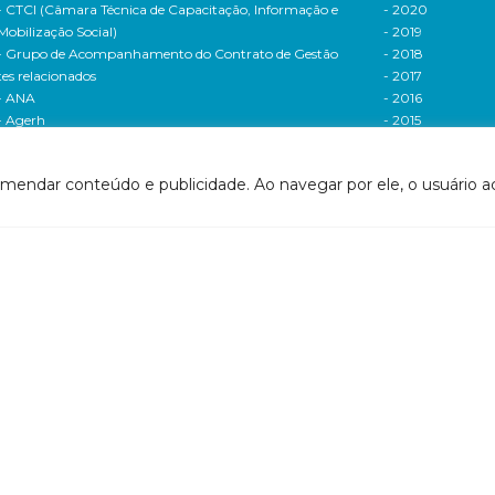
- CTCI (Câmara Técnica de Capacitação, Informação e
- 2020
Mobilização Social)
- 2019
- Grupo de Acompanhamento do Contrato de Gestão
- 2018
tes relacionados
- 2017
- ANA
- 2016
- Agerh
- 2015
- IGAM
- 2014
- SigaWeb Doce
- 2013
omendar conteúdo e publicidade. Ao navegar por ele, o usuário ac
- Portal de Acompanhamento de Ações
- 2012
IRH | PARH | PAP
Processos seletivos
ano Integrado de Recursos Hídricos da Bacia
- 2016
drográfica do Rio Doce (PIRH)
- 2015
ano de Ações de Recursos Hídricos (PARH)
Cadastro de usuári
ano de Aplicação Plurianual (PAP)
Cobrança e arreca
- Relatório anual de acompanhamento
Legislação de recur
- Deliberações PAP
hídricos
ogramas e Projetos
- Legislação Feder
ditais de Chamamento Público
- Legislação do es
o Vivo
Minas Gerais
florestar/ES
- Legislação do e
1 - Programa de Saneamento da Bacia
Espírito Santo
2 - Programa de Controle das Atividades Geradoras
Contrato de gestão