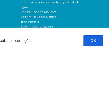
Boletins de monitoramento e qualidade da
água
Revista Bacia do Rio Doce
Boletim Fique por Dentro
IBIO Informa
Boletim Comunique-se
Releases
Clipping
eita tais condições.
OK
Banco de imagens
Campanhas
- Campanha o doce não morreu
Processos seletivos
os
- 2016
dação
- 2015
sos
Fale Conosco
al
tado de
stado do