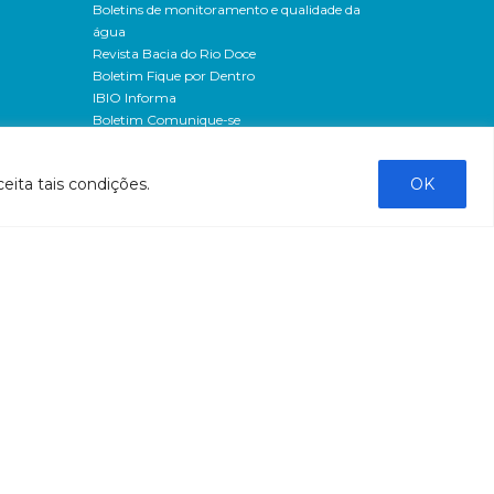
Boletins de monitoramento e qualidade da
água
Revista Bacia do Rio Doce
Boletim Fique por Dentro
IBIO Informa
Boletim Comunique-se
Releases
Clipping
eita tais condições.
OK
Banco de imagens
Campanhas
- Campanha o doce não morreu
Processos seletivos
os
- 2016
dação
- 2015
sos
Fale Conosco
al
tado de
stado do