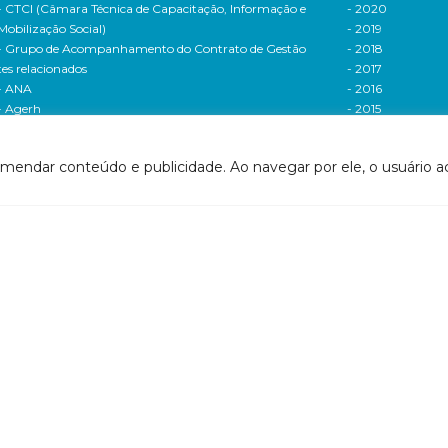
- CTCI (Câmara Técnica de Capacitação, Informação e
- 2020
Mobilização Social)
- 2019
- Grupo de Acompanhamento do Contrato de Gestão
- 2018
tes relacionados
- 2017
- ANA
- 2016
- Agerh
- 2015
- IGAM
- 2014
- SigaWeb Doce
- 2013
omendar conteúdo e publicidade. Ao navegar por ele, o usuário ac
- Portal de Acompanhamento de Ações
- 2012
IRH | PARH | PAP
Processos seletivos
ano Integrado de Recursos Hídricos da Bacia
- 2016
drográfica do Rio Doce (PIRH)
- 2015
ano de Ações de Recursos Hídricos (PARH)
Cadastro de usuári
ano de Aplicação Plurianual (PAP)
Cobrança e arreca
- Relatório anual de acompanhamento
Legislação de recur
- Deliberações PAP
hídricos
ogramas e Projetos
- Legislação Feder
ditais de Chamamento Público
- Legislação do es
o Vivo
Minas Gerais
florestar/ES
- Legislação do e
1 - Programa de Saneamento da Bacia
Espírito Santo
2 - Programa de Controle das Atividades Geradoras
Contrato de gestão