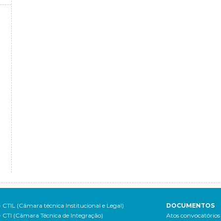
- CTIL (Câmara técnica Institucional e Legal)
DOCUMENTOS
- CTI (Câmara Técnica de Integração)
Atos convocatórios