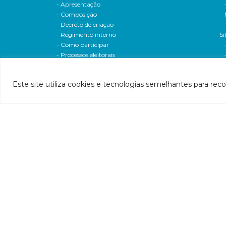
- Apresentação
- Composição
- Decreto de criação
- Regimento interno
Si
- Como participar
- Processos eleitorais
Atas reuniões
Deliberações e moçoes
Este site utiliza cookies e tecnologias semelhantes para rec
A bacia
Comitês da bacia
P
- CBH-Piranga
Pl
- CBH-Piracicaba
Hi
- CBH-Santo Antônio
Pl
- CBH-Suaçuí
Pl
- CBH-Caratinga
- CBH-Manhuaçu
- CBH-Guandu
Pr
- CBH-Santa Maria do Doce
E
- CBH-Pontões e Lagoas do Rio Doce
Ri
Entidade delegatária
Re
- Agência de Água
P1
- Resolução de delegação
P1