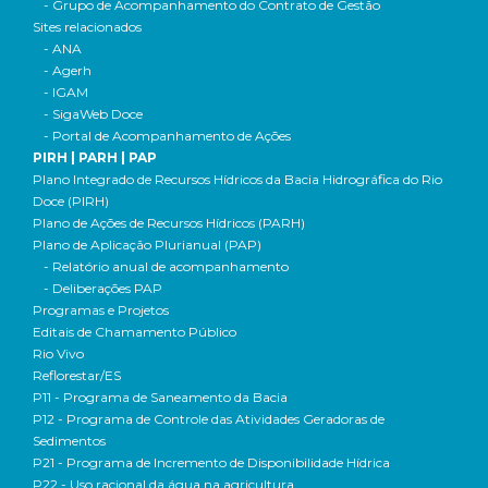
- Grupo de Acompanhamento do Contrato de Gestão
Sites relacionados
- ANA
- Agerh
- IGAM
- SigaWeb Doce
- Portal de Acompanhamento de Ações
PIRH | PARH | PAP
Plano Integrado de Recursos Hídricos da Bacia Hidrográfica do Rio
Doce (PIRH)
Plano de Ações de Recursos Hídricos (PARH)
Plano de Aplicação Plurianual (PAP)
- Relatório anual de acompanhamento
- Deliberações PAP
Programas e Projetos
Editais de Chamamento Público
Rio Vivo
Reflorestar/ES
P11 - Programa de Saneamento da Bacia
P12 - Programa de Controle das Atividades Geradoras de
Sedimentos
P21 - Programa de Incremento de Disponibilidade Hídrica
P22 - Uso racional da água na agricultura