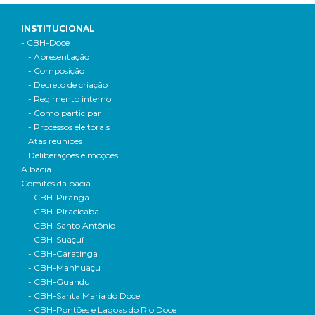
INSTITUCIONAL
- CBH-Doce
- Apresentação
- Composição
- Decreto de criação
- Regimento interno
- Como participar
- Processos eleitorais
Atas reuniões
Deliberações e moçoes
A bacia
Comitês da bacia
- CBH-Piranga
- CBH-Piracicaba
- CBH-Santo Antônio
- CBH-Suaçuí
- CBH-Caratinga
- CBH-Manhuaçu
- CBH-Guandu
- CBH-Santa Maria do Doce
- CBH-Pontões e Lagoas do Rio Doce