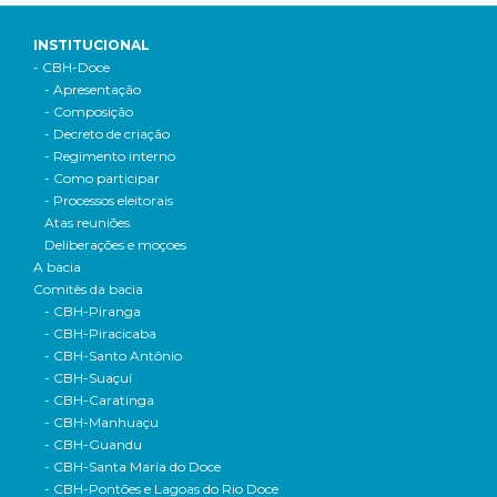
INSTITUCIONAL
- CBH-Doce
- Apresentação
- Composição
- Decreto de criação
- Regimento interno
- Como participar
- Processos eleitorais
Atas reuniões
Deliberações e moçoes
A bacia
Comitês da bacia
- CBH-Piranga
- CBH-Piracicaba
- CBH-Santo Antônio
- CBH-Suaçuí
- CBH-Caratinga
- CBH-Manhuaçu
- CBH-Guandu
- CBH-Santa Maria do Doce
- CBH-Pontões e Lagoas do Rio Doce