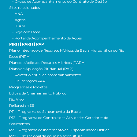
- Grupo de Acompanhamento do Contrato de Gestão
Sites relacionados
- ANA
- Agerh
- IGAM
- SigaWeb Doce
- Portal de Acompanhamento de Ações
PIRH | PARH | PAP
Plano Integrado de Recursos Hídricos da Bacia Hidrográfica do Rio
Doce (PIRH)
Plano de Ações de Recursos Hídricos (PARH)
Plano de Aplicação Plurianual (PAP)
- Relatório anual de acompanhamento
- Deliberações PAP
Programas e Projetos
Editais de Chamamento Público
Rio Vivo
Reflorestar/ES
P11 - Programa de Saneamento da Bacia
P12 - Programa de Controle das Atividades Geradoras de
Sedimentos
P21 - Programa de Incremento de Disponibilidade Hídrica
P22 - Uso racional da água na agricultura