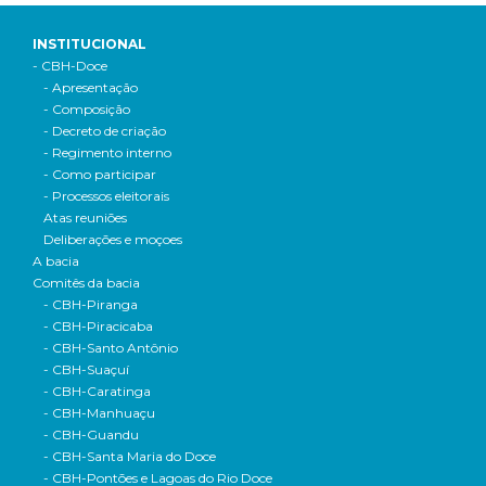
INSTITUCIONAL
- CBH-Doce
- Apresentação
- Composição
- Decreto de criação
- Regimento interno
- Como participar
- Processos eleitorais
Atas reuniões
Deliberações e moçoes
A bacia
Comitês da bacia
- CBH-Piranga
- CBH-Piracicaba
- CBH-Santo Antônio
- CBH-Suaçuí
- CBH-Caratinga
- CBH-Manhuaçu
- CBH-Guandu
- CBH-Santa Maria do Doce
- CBH-Pontões e Lagoas do Rio Doce