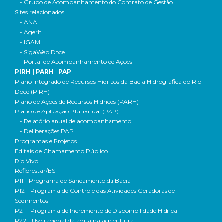
- Grupo de Acompanhamento do Contrato de Gestão
Sites relacionados
- ANA
- Agerh
- IGAM
- SigaWeb Doce
- Portal de Acompanhamento de Ações
PIRH | PARH | PAP
Plano Integrado de Recursos Hídricos da Bacia Hidrográfica do Rio
Doce (PIRH)
Plano de Ações de Recursos Hídricos (PARH)
Plano de Aplicação Plurianual (PAP)
- Relatório anual de acompanhamento
- Deliberações PAP
Programas e Projetos
Editais de Chamamento Público
Rio Vivo
Reflorestar/ES
P11 - Programa de Saneamento da Bacia
P12 - Programa de Controle das Atividades Geradoras de
Sedimentos
P21 - Programa de Incremento de Disponibilidade Hídrica
P22 - Uso racional da água na agricultura