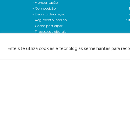
- Apresentação
- Composição
- Decreto de criação
- Regimento interno
Si
- Como participar
- Processos eleitorais
Atas reuniões
Deliberações e moçoes
Este site utiliza cookies e tecnologias semelhantes para rec
A bacia
Comitês da bacia
P
- CBH-Piranga
Pl
- CBH-Piracicaba
Hi
- CBH-Santo Antônio
Pl
- CBH-Suaçuí
Pl
- CBH-Caratinga
- CBH-Manhuaçu
- CBH-Guandu
Pr
- CBH-Santa Maria do Doce
E
- CBH-Pontões e Lagoas do Rio Doce
Ri
Entidade delegatária
Re
- Agência de Água
P1
- Resolução de delegação
P1