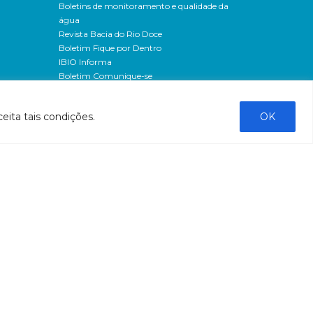
Boletins de monitoramento e qualidade da
água
Revista Bacia do Rio Doce
Boletim Fique por Dentro
IBIO Informa
Boletim Comunique-se
Releases
Clipping
eita tais condições.
OK
Banco de imagens
Campanhas
- Campanha o doce não morreu
Processos seletivos
os
- 2016
dação
- 2015
sos
Fale Conosco
al
tado de
stado do