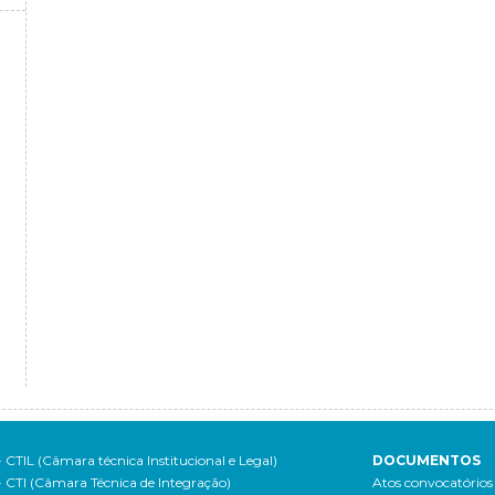
- CTIL (Câmara técnica Institucional e Legal)
DOCUMENTOS
- CTI (Câmara Técnica de Integração)
Atos convocatórios