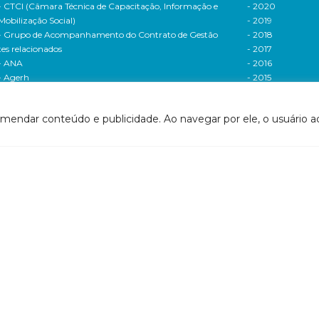
- CTCI (Câmara Técnica de Capacitação, Informação e
- 2020
Mobilização Social)
- 2019
- Grupo de Acompanhamento do Contrato de Gestão
- 2018
tes relacionados
- 2017
- ANA
- 2016
- Agerh
- 2015
- IGAM
- 2014
- SigaWeb Doce
- 2013
omendar conteúdo e publicidade. Ao navegar por ele, o usuário ac
- Portal de Acompanhamento de Ações
- 2012
IRH | PARH | PAP
Processos seletivos
ano Integrado de Recursos Hídricos da Bacia
- 2016
drográfica do Rio Doce (PIRH)
- 2015
ano de Ações de Recursos Hídricos (PARH)
Cadastro de usuári
ano de Aplicação Plurianual (PAP)
Cobrança e arreca
- Relatório anual de acompanhamento
Legislação de recur
- Deliberações PAP
hídricos
ogramas e Projetos
- Legislação Feder
ditais de Chamamento Público
- Legislação do es
o Vivo
Minas Gerais
florestar/ES
- Legislação do e
1 - Programa de Saneamento da Bacia
Espírito Santo
2 - Programa de Controle das Atividades Geradoras
Contrato de gestão