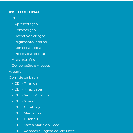
INSTITUCIONAL
- CBH-Doce
- Apresentação
- Composição
- Decreto de criação
- Regimento interno
- Como participar
- Processos eleitorais
Atas reuniões
Deliberações e moçoes
A bacia
Comitês da bacia
- CBH-Piranga
- CBH-Piracicaba
- CBH-Santo Antônio
- CBH-Suaçuí
- CBH-Caratinga
- CBH-Manhuaçu
- CBH-Guandu
- CBH-Santa Maria do Doce
- CBH-Pontões e Lagoas do Rio Doce