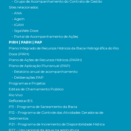
- Grupo de Acompanhamento do Contrato de Gestão
Sites relacionados
- ANA
- Agerh
- IGAM
- SigaWeb Doce
- Portal de Acompanhamento de Ações
PIRH | PARH | PAP
Plano Integrado de Recursos Hídricos da Bacia Hidrográfica do Rio
Doce (PIRH)
Plano de Ações de Recursos Hídricos (PARH)
Plano de Aplicação Plurianual (PAP)
- Relatório anual de acompanhamento
- Deliberações PAP
Programas e Projetos
Editais de Chamamento Público
Rio Vivo
Reflorestar/ES
P11 - Programa de Saneamento da Bacia
P12 - Programa de Controle das Atividades Geradoras de
Sedimentos
P21 - Programa de Incremento de Disponibilidade Hídrica
P22 - Uso racional da água na agricultura