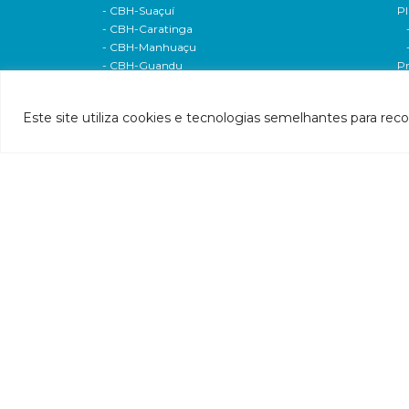
- CBH-Suaçuí
Pl
- CBH-Caratinga
- CBH-Manhuaçu
- CBH-Guandu
Pr
- CBH-Santa Maria do Doce
E
- CBH-Pontões e Lagoas do Rio Doce
Ri
Este site utiliza cookies e tecnologias semelhantes para rec
Entidade delegatária
Re
- Agência de Água
P1
- Resolução de delegação
P1
- Associados
d
- Estatuto e alterações
P2
- Extratos das dispensas
Hí
- Contratos
P2
- 2020
P
- 2019
P3
- 2017
P4
- 2016
P
- 2015
P5
- 2014
P
- 2013
A
- 2012
In
Câmaras técnicas/Grupos de Trabalho
P7