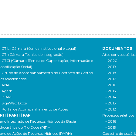
- CTIL (Câmara técnica Institucional e Legal)
DOCUMENTOS
- CTI (Câmara Técnica de Integração)
Atos convocatórios
- CTCI (Câmara Técnica de Capacitação, Informação e
- 2020
Mobilização Social)
- 2019
- Grupo de Acompanhamento do Contrato de Gestão
- 2018
tes relacionados
- 2017
- ANA
- 2016
- Agerh
- 2015
- IGAM
- 2014
- SigaWeb Doce
- 2013
- Portal de Acompanhamento de Ações
- 2012
IRH | PARH | PAP
Processos seletivos
ano Integrado de Recursos Hídricos da Bacia
- 2016
drográfica do Rio Doce (PIRH)
- 2015
ano de Ações de Recursos Hídricos (PARH)
Cadastro de usuári