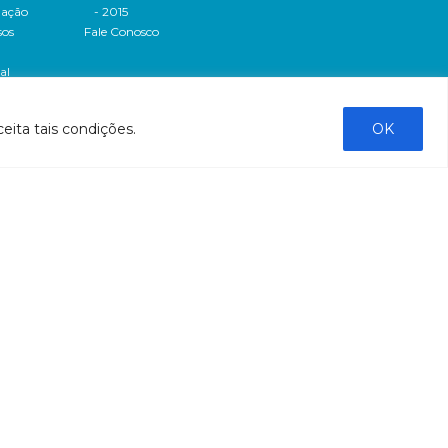
dação
- 2015
sos
Fale Conosco
al
tado de
eita tais condições.
OK
stado do
stão
tão
liação
ntas
ntação
bre a
bre