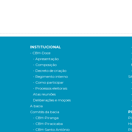
INSTITUCIONAL
- CBH-Doce
- Apresentação
- Composição
- Decreto de criação
- Regimento interno
Si
- Como participar
- Processos eleitorais
Atas reuniões
Deliberações e moçoes
A bacia
Comitês da bacia
P
- CBH-Piranga
Pl
- CBH-Piracicaba
Hi
- CBH-Santo Antônio
Pl