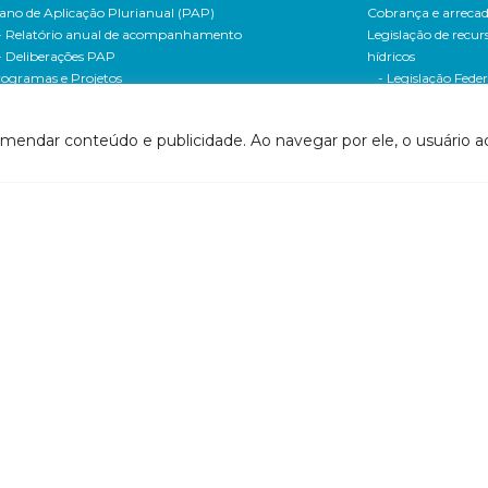
ano de Aplicação Plurianual (PAP)
Cobrança e arreca
- Relatório anual de acompanhamento
Legislação de recur
- Deliberações PAP
hídricos
ogramas e Projetos
- Legislação Feder
ditais de Chamamento Público
- Legislação do es
o Vivo
Minas Gerais
omendar conteúdo e publicidade. Ao navegar por ele, o usuário ac
florestar/ES
- Legislação do e
1 - Programa de Saneamento da Bacia
Espírito Santo
2 - Programa de Controle das Atividades Geradoras
Contrato de gestão
e Sedimentos
- Contratos de ge
1 - Programa de Incremento de Disponibilidade
- Relatório de ges
drica
- Relatório de ava
2 - Uso racional da água na agricultura
- Prestação de co
24 - Programa Produtor de Água
Centro de docume
1 - Programa de Convivência com as Cheias
(CEDOC)
1 - Programa de Universalização do Saneamento
- PIRH
42 - Programa de Expansão do Saneamento Rural
- PARH
2 - Programa de Recomposição de APPs e Nascentes
- PAP
61 - Programa de Monitoramento e
- Documentos So
companhamento da Implementação da Gestão
Bacia
tegrada dos Recursos Hídricos
- Documentos So
1 - Programa de Comunicação Social
Recursos Hídricos