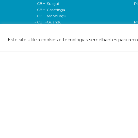
- CBH-Suaçuí
Pl
- CBH-Caratinga
- CBH-Manhuaçu
- CBH-Guandu
Pr
- CBH-Santa Maria do Doce
E
- CBH-Pontões e Lagoas do Rio Doce
Ri
Este site utiliza cookies e tecnologias semelhantes para rec
Entidade delegatária
Re
- Agência de Água
P1
- Resolução de delegação
P1
- Associados
d
- Estatuto e alterações
P2
- Extratos das dispensas
Hí
- Contratos
P2
- 2020
P
- 2019
P3
- 2017
P4
- 2016
P
- 2015
P5
- 2014
P
- 2013
A
- 2012
In
Câmaras técnicas/Grupos de Trabalho
P7