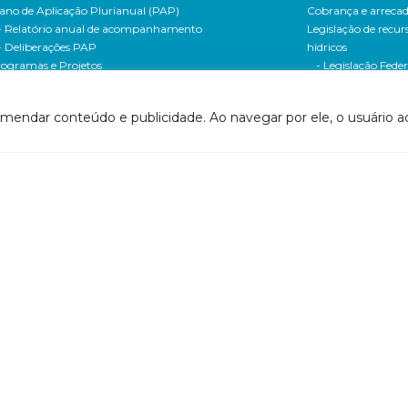
ano de Aplicação Plurianual (PAP)
Cobrança e arreca
- Relatório anual de acompanhamento
Legislação de recur
- Deliberações PAP
hídricos
ogramas e Projetos
- Legislação Feder
ditais de Chamamento Público
- Legislação do es
o Vivo
Minas Gerais
omendar conteúdo e publicidade. Ao navegar por ele, o usuário ac
florestar/ES
- Legislação do e
1 - Programa de Saneamento da Bacia
Espírito Santo
2 - Programa de Controle das Atividades Geradoras
Contrato de gestão
e Sedimentos
- Contratos de ge
1 - Programa de Incremento de Disponibilidade
- Relatório de ges
drica
- Relatório de ava
2 - Uso racional da água na agricultura
- Prestação de co
24 - Programa Produtor de Água
Centro de docume
1 - Programa de Convivência com as Cheias
(CEDOC)
1 - Programa de Universalização do Saneamento
- PIRH
42 - Programa de Expansão do Saneamento Rural
- PARH
2 - Programa de Recomposição de APPs e Nascentes
- PAP
61 - Programa de Monitoramento e
- Documentos So
companhamento da Implementação da Gestão
Bacia
tegrada dos Recursos Hídricos
- Documentos So
1 - Programa de Comunicação Social
Recursos Hídricos