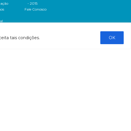
dação
- 2015
sos
Fale Conosco
al
tado de
eita tais condições.
OK
stado do
stão
tão
liação
ntas
ntação
bre a
bre