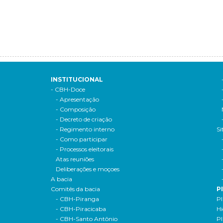
INSTITUCIONAL
- CBH-Doce
- Apresentação
- Composição
- Decreto de criação
- Regimento interno
Si
- Como participar
- Processos eleitorais
Atas reuniões
Deliberações e moçoes
A bacia
Comitês da bacia
P
- CBH-Piranga
Pl
- CBH-Piracicaba
Hi
- CBH-Santo Antônio
Pl