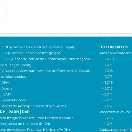
- CTIL (Câmara técnica Institucional e Legal)
DOCUMENTOS
- CTI (Câmara Técnica de Integração)
Atos convocatórios
- CTCI (Câmara Técnica de Capacitação, Informação e
- 2020
Mobilização Social)
- 2019
- Grupo de Acompanhamento do Contrato de Gestão
- 2018
tes relacionados
- 2017
- ANA
- 2016
- Agerh
- 2015
- IGAM
- 2014
- SigaWeb Doce
- 2013
- Portal de Acompanhamento de Ações
- 2012
IRH | PARH | PAP
Processos seletivos
ano Integrado de Recursos Hídricos da Bacia
- 2016
drográfica do Rio Doce (PIRH)
- 2015
ano de Ações de Recursos Hídricos (PARH)
Cadastro de usuári