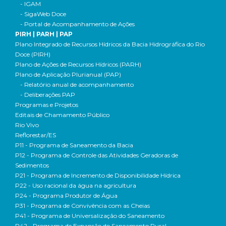
- IGAM
- SigaWeb Doce
- Portal de Acompanhamento de Ações
PIRH | PARH | PAP
Plano Integrado de Recursos Hídricos da Bacia Hidrográfica do Rio
Doce (PIRH)
Plano de Ações de Recursos Hídricos (PARH)
Plano de Aplicação Plurianual (PAP)
- Relatório anual de acompanhamento
- Deliberações PAP
Programas e Projetos
Editais de Chamamento Público
Rio Vivo
Reflorestar/ES
P11 - Programa de Saneamento da Bacia
P12 - Programa de Controle das Atividades Geradoras de
Sedimentos
P21 - Programa de Incremento de Disponibilidade Hídrica
P22 - Uso racional da água na agricultura
P24 - Programa Produtor de Água
P31 - Programa de Convivência com as Cheias
P41 - Programa de Universalização do Saneamento
P42 - Programa de Expansão do Saneamento Rural