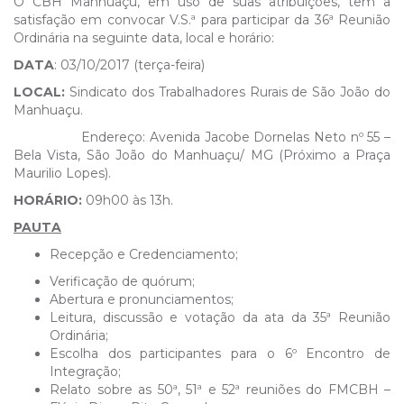
O CBH Manhuaçu, em uso de suas atribuições, tem a
satisfação em convocar V.S.ª para participar da 36ª Reunião
Ordinária na seguinte data, local e horário:
DATA
: 03/10/2017 (terça-feira)
LOCAL:
Sindicato dos Trabalhadores Rurais de São João do
Manhuaçu.
Endereço: Avenida Jacobe Dornelas Neto nº 55 –
Bela Vista, São João do Manhuaçu/ MG (Próximo a Praça
Maurilio Lopes).
HORÁRIO:
09h00 às 13h.
PAUTA
Recepção e Credenciamento;
Verificação de quórum;
Abertura e pronunciamentos;
Leitura, discussão e votação da ata da 35ª Reunião
Ordinária;
Escolha dos participantes para o 6º Encontro de
Integração;
Relato sobre as 50ª, 51ª e 52ª reuniões do FMCBH –