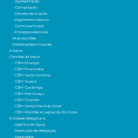
- Apresentação
- Composição
- Decreto de criação
- Regimento interno
- Como participar
- Processos eleitorais
Atas reuniões
Deliberações e moçoes
A bacia
Comitês da bacia
- CBH-Piranga
- CBH-Piracicaba
- CBH-Santo Antônio
- CBH-Suaçuí
- CBH-Caratinga
- CBH-Manhuaçu
- CBH-Guandu
- CBH-Santa Maria do Doce
- CBH-Pontões e Lagoas do Rio Doce
Entidade delegatária
- Agência de Água
- Resolução de delegação
- Associados