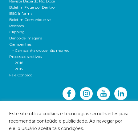
Revista Bacia do Rio Doce
Boletim Fique por Dentro
IBIO Informa
Boletim Comunique-se
Releases
Clipping
Banco de imagens
Campanhas
- Campanha o doce não morreu
Processos seletivos
- 2016
- 2015
Fale Conosco
Este site utiliza cookies e tecnologias semelhantes para
recomendar conteúdo e publicidade. Ao navegar por
© 2016 CBH-Doce - Todos os direitos reservados
ele, o usuário aceita tais condições.
Rua Prudente de Morais, 1023 | Centro | Governador