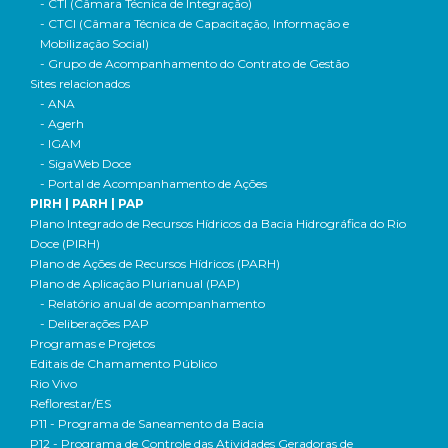
- CTI (Câmara Técnica de Integração)
- CTCI (Câmara Técnica de Capacitação, Informação e
Mobilização Social)
- Grupo de Acompanhamento do Contrato de Gestão
Sites relacionados
- ANA
- Agerh
- IGAM
- SigaWeb Doce
- Portal de Acompanhamento de Ações
PIRH | PARH | PAP
Plano Integrado de Recursos Hídricos da Bacia Hidrográfica do Rio
Doce (PIRH)
Plano de Ações de Recursos Hídricos (PARH)
Plano de Aplicação Plurianual (PAP)
- Relatório anual de acompanhamento
- Deliberações PAP
Programas e Projetos
Editais de Chamamento Público
Rio Vivo
Reflorestar/ES
P11 - Programa de Saneamento da Bacia
P12 - Programa de Controle das Atividades Geradoras de