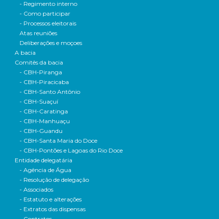
- Regimento interno
- Como participar
- Processos eleitorais
Atas reuniões
Deliberações e moçoes
A bacia
Comitês da bacia
- CBH-Piranga
- CBH-Piracicaba
- CBH-Santo Antônio
- CBH-Suaçuí
- CBH-Caratinga
- CBH-Manhuaçu
- CBH-Guandu
- CBH-Santa Maria do Doce
- CBH-Pontões e Lagoas do Rio Doce
Entidade delegatária
- Agência de Água
- Resolução de delegação
- Associados
- Estatuto e alterações
- Extratos das dispensas
- Contratos