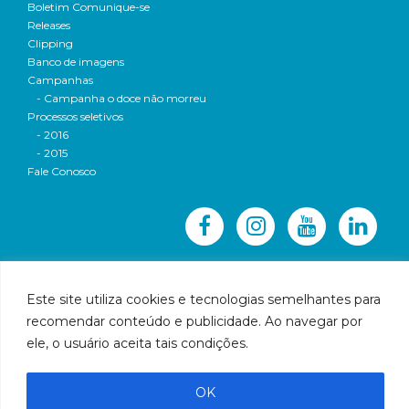
Boletim Comunique-se
Releases
Clipping
Banco de imagens
Campanhas
- Campanha o doce não morreu
Processos seletivos
- 2016
- 2015
Fale Conosco
Este site utiliza cookies e tecnologias semelhantes para
© 2016 CBH-Doce - Todos os direitos reservados
recomendar conteúdo e publicidade. Ao navegar por
ele, o usuário aceita tais condições.
Rua Prudente de Morais, 1023 | Centro | Governador
Valadares | Email:
cbhbaciadoriodoce@gmail.com
OK