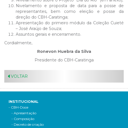
Nivelamento sobre o Projeto “Dia do Rio” (em anexo);
Nivelamento e proposta de data para a posse de
representantes, bem como eleição e posse da
direção do CBH-Caratinga;
Apresentação do primeiro módulo da Coleção Cuieté
– José Araújo de Souza;
Assuntos gerais e encerramento.
Cordialmente,
Ronevon Huebra da Silva
Presidente do CBH-Caratinga
VOLTAR
INSTITUCIONAL
- CBH-Doce
- Apresentação
- Composição
- Decreto de criação