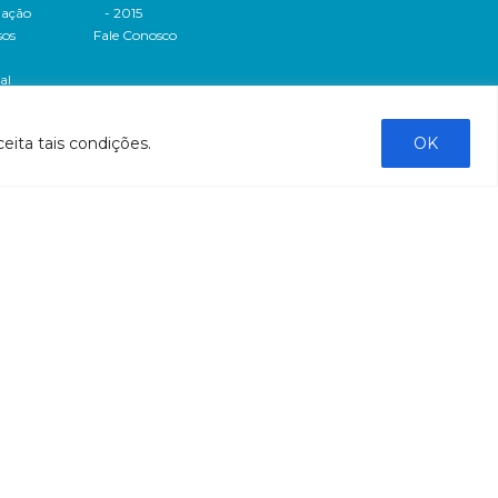
dação
- 2015
sos
Fale Conosco
al
tado de
eita tais condições.
OK
stado do
stão
tão
liação
ntas
ntação
bre a
bre