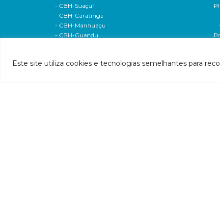
- CBH-Suaçuí
Pl
- CBH-Caratinga
- CBH-Manhuaçu
- CBH-Guandu
Pr
- CBH-Santa Maria do Doce
E
- CBH-Pontões e Lagoas do Rio Doce
Ri
Este site utiliza cookies e tecnologias semelhantes para rec
Entidade delegatária
Re
- Agência de Água
P1
- Resolução de delegação
P1
- Associados
d
- Estatuto e alterações
P2
- Extratos das dispensas
Hí
- Contratos
P2
- 2020
P
- 2019
P3
- 2017
P4
- 2016
P
- 2015
P5
- 2014
P
- 2013
A
- 2012
In
Câmaras técnicas/Grupos de Trabalho
P7