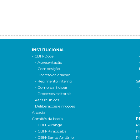
INSTITUCIONAL
- CBH-Doce
- Apresentação
- Composição
- Decreto de criação
- Regimento interno
Si
- Como participar
- Processos eleitorais
Atas reuniões
Deliberações e moçoes
A bacia
Comitês da bacia
P
- CBH-Piranga
Pl
- CBH-Piracicaba
Hi
- CBH-Santo Antônio
Pl