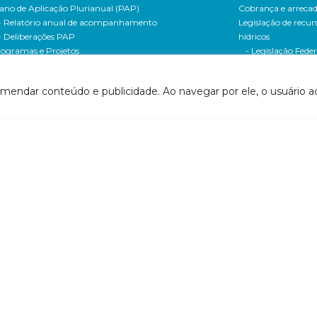
ano de Aplicação Plurianual (PAP)
Cobrança e arreca
- Relatório anual de acompanhamento
Legislação de recur
- Deliberações PAP
hídricos
ogramas e Projetos
- Legislação Feder
ditais de Chamamento Público
- Legislação do es
o Vivo
Minas Gerais
omendar conteúdo e publicidade. Ao navegar por ele, o usuário ac
florestar/ES
- Legislação do e
1 - Programa de Saneamento da Bacia
Espírito Santo
2 - Programa de Controle das Atividades Geradoras
Contrato de gestão
e Sedimentos
- Contratos de ge
1 - Programa de Incremento de Disponibilidade
- Relatório de ges
drica
- Relatório de ava
2 - Uso racional da água na agricultura
- Prestação de co
24 - Programa Produtor de Água
Centro de docume
1 - Programa de Convivência com as Cheias
(CEDOC)
1 - Programa de Universalização do Saneamento
- PIRH
42 - Programa de Expansão do Saneamento Rural
- PARH
2 - Programa de Recomposição de APPs e Nascentes
- PAP
61 - Programa de Monitoramento e
- Documentos So
companhamento da Implementação da Gestão
Bacia
tegrada dos Recursos Hídricos
- Documentos So
1 - Programa de Comunicação Social
Recursos Hídricos