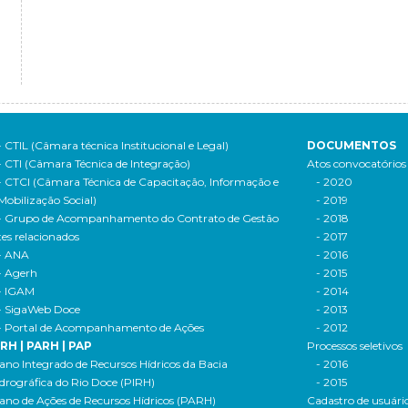
- CTIL (Câmara técnica Institucional e Legal)
DOCUMENTOS
- CTI (Câmara Técnica de Integração)
Atos convocatórios
- CTCI (Câmara Técnica de Capacitação, Informação e
- 2020
Mobilização Social)
- 2019
- Grupo de Acompanhamento do Contrato de Gestão
- 2018
tes relacionados
- 2017
- ANA
- 2016
- Agerh
- 2015
- IGAM
- 2014
- SigaWeb Doce
- 2013
- Portal de Acompanhamento de Ações
- 2012
IRH | PARH | PAP
Processos seletivos
ano Integrado de Recursos Hídricos da Bacia
- 2016
drográfica do Rio Doce (PIRH)
- 2015
ano de Ações de Recursos Hídricos (PARH)
Cadastro de usuári