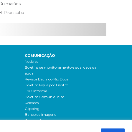
 Guimarães
-Piracicaba
COMUNICAÇÃO
Notícias
Boletins de monitoramento e qualidade da
água
Revista Bacia do Rio Doce
Boletim Fique por Dentro
IBIO Informa
Boletim Comunique-se
Releases
Clipping
Banco de imagens
Campanhas
- Campanha o doce não morreu