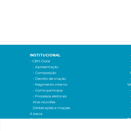
INSTITUCIONAL
- CBH-Doce
- Apresentação
- Composição
- Decreto de criação
- Regimento interno
Si
- Como participar
- Processos eleitorais
Atas reuniões
Deliberações e moçoes
A bacia
Comitês da bacia
P
- CBH-Piranga
Pl