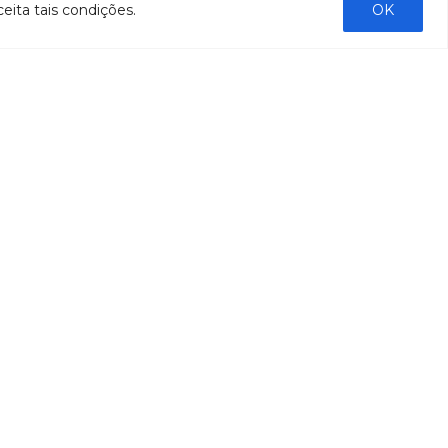
Processos seletivos
eita tais condições.
OK
os
- 2016
dação
- 2015
sos
Fale Conosco
al
tado de
stado do
stão
tão
liação
ntas
ntação
bre a
bre