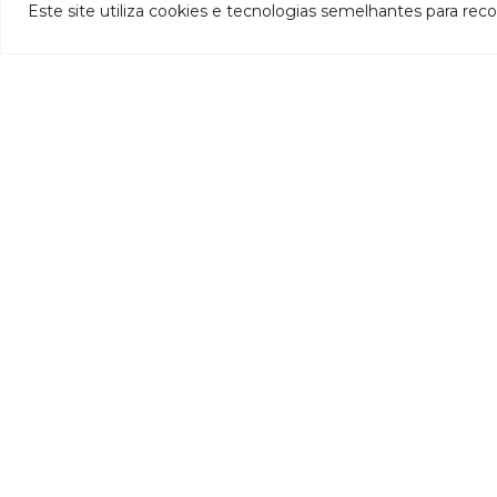
- CBH-Piracicaba
Hi
Este site utiliza cookies e tecnologias semelhantes para rec
- CBH-Santo Antônio
Pl
- CBH-Suaçuí
Pl
- CBH-Caratinga
- CBH-Manhuaçu
- CBH-Guandu
Pr
- CBH-Santa Maria do Doce
E
- CBH-Pontões e Lagoas do Rio Doce
Ri
Entidade delegatária
Re
- Agência de Água
P1
- Resolução de delegação
P1
- Associados
d
- Estatuto e alterações
P2
- Extratos das dispensas
Hí
- Contratos
P2
- 2020
P
- 2019
P3
- 2017
P4
- 2016
P
- 2015
P5
- 2014
P
- 2013
A
- 2012
In