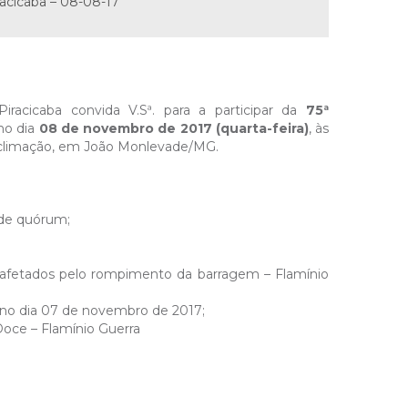
racicaba – 08-08-17
iracicaba convida V.Sª. para a participar da
75ª
 no dia
08 de novembro de 2017 (quarta-feira)
, às
 Aclimação, em João Monlevade/MG.
 de quórum;
s afetados pelo rompimento da barragem – Flamínio
a no dia 07 de novembro de 2017;
Doce – Flamínio Guerra