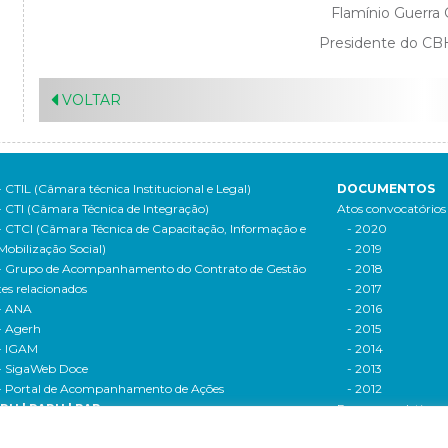
Flamínio Guerra
Presidente do CBH
VOLTAR
- CTIL (Câmara técnica Institucional e Legal)
DOCUMENTOS
- CTI (Câmara Técnica de Integração)
Atos convocatórios
- CTCI (Câmara Técnica de Capacitação, Informação e
- 2020
Mobilização Social)
- 2019
- Grupo de Acompanhamento do Contrato de Gestão
- 2018
tes relacionados
- 2017
- ANA
- 2016
- Agerh
- 2015
- IGAM
- 2014
- SigaWeb Doce
- 2013
- Portal de Acompanhamento de Ações
- 2012
IRH | PARH | PAP
Processos seletivos
ano Integrado de Recursos Hídricos da Bacia
- 2016