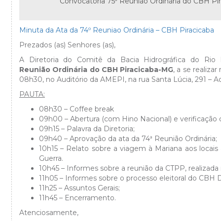
Convocatória 75ª Reunião Ordinária do CBH Pi
Minuta da Ata da 74º Reuniao Ordinária – CBH Piracicaba
Prezados (as) Senhores (as),
A Diretoria do Comitê da Bacia Hidrográfica do Rio P
Reunião Ordinária do CBH Piracicaba-MG
, a se realizar
08h30, no Auditório da AMEPI, na rua Santa Lúcia, 291 –
PAUTA:
08h30 – Coffee break
09h00 – Abertura (com Hino Nacional) e verificação
09h15 – Palavra da Diretoria;
09h40 – Aprovação da ata da 74ª Reunião Ordinária;
10h15 – Relato sobre a viagem à Mariana aos locai
Guerra.
10h45 – Informes sobre a reunião da CTPP, realizad
11h05 – Informes sobre o processo eleitoral do CBH 
11h25 – Assuntos Gerais;
11h45 – Encerramento.
Atenciosamente,