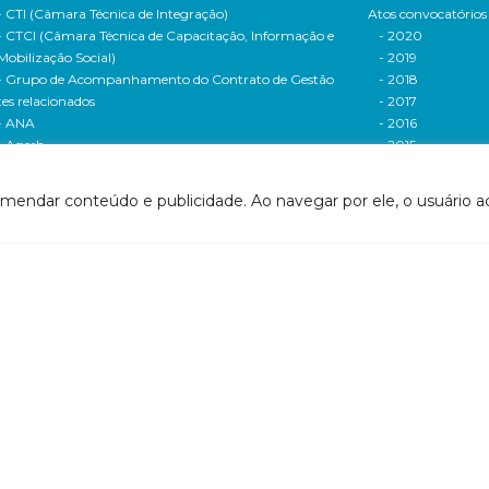
- CTI (Câmara Técnica de Integração)
Atos convocatórios
- CTCI (Câmara Técnica de Capacitação, Informação e
- 2020
Mobilização Social)
- 2019
- Grupo de Acompanhamento do Contrato de Gestão
- 2018
tes relacionados
- 2017
- ANA
- 2016
- Agerh
- 2015
- IGAM
- 2014
- SigaWeb Doce
- 2013
omendar conteúdo e publicidade. Ao navegar por ele, o usuário ac
- Portal de Acompanhamento de Ações
- 2012
IRH | PARH | PAP
Processos seletivos
ano Integrado de Recursos Hídricos da Bacia
- 2016
drográfica do Rio Doce (PIRH)
- 2015
ano de Ações de Recursos Hídricos (PARH)
Cadastro de usuári
ano de Aplicação Plurianual (PAP)
Cobrança e arreca
- Relatório anual de acompanhamento
Legislação de recur
- Deliberações PAP
hídricos
ogramas e Projetos
- Legislação Feder
ditais de Chamamento Público
- Legislação do es
o Vivo
Minas Gerais
florestar/ES
- Legislação do e
1 - Programa de Saneamento da Bacia
Espírito Santo