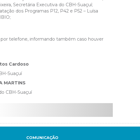
xeira, Secretária Executiva do CBH-Suaçuí;
atação dos Programas P12, P42 e P52 – Luísa
IBIO;
u por telefone, informando também caso houver
atos Cardoso
BH-Suaçuí
RA MARTINS
 do CBH-Suaçuí
COMUNICAÇÃO