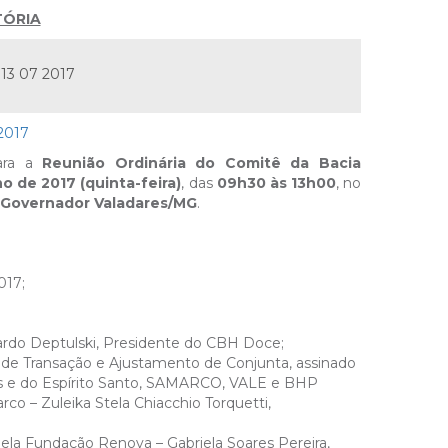
ÓRIA
 13 07 2017
2017
para a
Reunião Ordinária do Comitê da Bacia
ho de 2017 (quinta-feira)
, das
09h30 às 13h00
, no
Governador Valadares/MG
.
017;
rdo Deptulski, Presidente do CBH Doce;
 Transação e Ajustamento de Conjunta, assinado
ais e do Espírito Santo, SAMARCO, VALE e BHP
co – Zuleika Stela Chiacchio Torquetti,
ela Fundação Renova – Gabriela Soares Pereira,