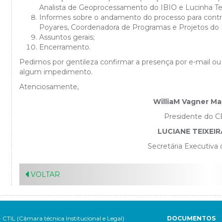
Analista de Geoprocessamento do IBIO e Lucinha Tei
Informes sobre o andamento do processo para contr
Poyares, Coordenadora de Programas e Projetos do 
Assuntos gerais;
Encerramento.
Pedimos por gentileza confirmar a presença por e-mail o
algum impedimento.
Atenciosamente,
WilliaM Vagner M
Presidente do C
LUCIANE TEIXEI
Secretária Executiva
VOLTAR
- CTIL (Câmara técnica Institucional e Legal)
DOCUMENTOS