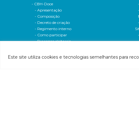
- CBH-Doce
- Apresentação
- Composição
- Decreto de criação
- Regimento interno
Si
- Como participar
- Processos eleitorais
Atas reuniões
Deliberações e moçoes
Este site utiliza cookies e tecnologias semelhantes para rec
A bacia
Comitês da bacia
P
- CBH-Piranga
Pl
- CBH-Piracicaba
Hi
- CBH-Santo Antônio
Pl
- CBH-Suaçuí
Pl
- CBH-Caratinga
- CBH-Manhuaçu
- CBH-Guandu
Pr
- CBH-Santa Maria do Doce
E
- CBH-Pontões e Lagoas do Rio Doce
Ri
Entidade delegatária
Re
- Agência de Água
P1