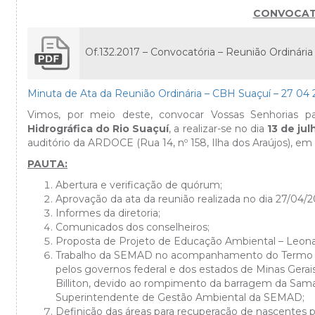
CONVOCAT
Of.132.2017 – Convocatória – Reunião Ordinária
Minuta de Ata da Reunião Ordinária – CBH Suaçuí – 27 04 
Vimos, por meio deste, convocar Vossas Senhorias 
Hidrográfica do Rio Suaçuí
, a realizar-se no dia
13 de jul
auditório da ARDOCE (Rua 14, nº 158, Ilha dos Araújos), em
PAUTA:
Abertura e verificação de quórum;
Aprovação da ata da reunião realizada no dia 27/04/2
Informes da diretoria;
Comunicados dos conselheiros;
Proposta de Projeto de Educação Ambiental – Leona
Trabalho da SEMAD no acompanhamento do Termo de
pelos governos federal e dos estados de Minas Ger
Billiton, devido ao rompimento da barragem da Samar
Superintendente de Gestão Ambiental da SEMAD;
Definição das áreas para recuperação de nascentes p