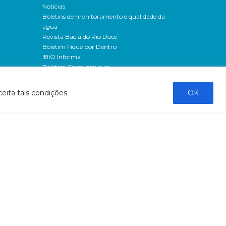
Notícias
Boletins de monitoramento e qualidade da
água
Revista Bacia do Rio Doce
Boletim Fique por Dentro
IBIO Informa
Boletim Comunique-se
Releases
Clipping
eita tais condições.
OK
Banco de imagens
Campanhas
- Campanha o doce não morreu
Processos seletivos
os
- 2016
dação
- 2015
sos
Fale Conosco
al
tado de
stado do