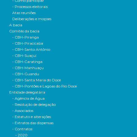
- Como participar
- Processos eleitorais
Atas reuniões
Deliberações e moçoes
A bacia
Comitês da bacia
- CBH-Piranga
- CBH-Piracicaba
- CBH-Santo Antônio
- CBH-Suaçuí
- CBH-Caratinga
- CBH-Manhuaçu
- CBH-Guandu
- CBH-Santa Maria do Doce
- CBH-Pontões e Lagoas do Rio Doce
Entidade delegatária
- Agência de Água
- Resolução de delegação
- Associados
- Estatuto e alterações
- Extratos das dispensas
- Contratos
- 2020