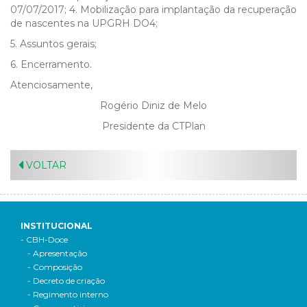
07/07/2017; 4. Mobilização para implantação da recuperação
de nascentes na UPGRH DO4;
5. Assuntos gerais;
6. Encerramento.
Atenciosamente,
Rogério Diniz de Melo
Presidente da CTPlan
VOLTAR
INSTITUCIONAL
- CBH-Doce
- Apresentação
- Composição
- Decreto de criação
- Regimento interno